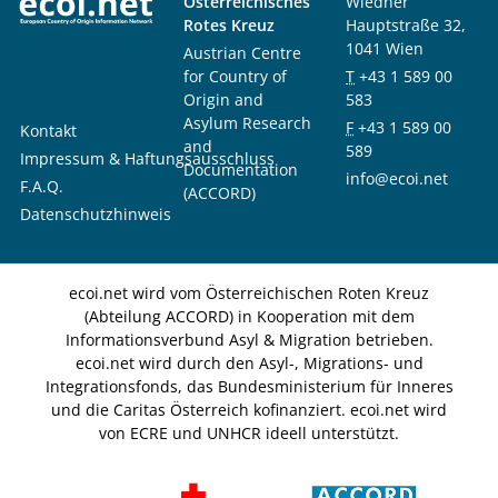
Österreichisches
Wiedner
Rotes Kreuz
Hauptstraße 32,
1041 Wien
Austrian Centre
for Country of
T
+43 1 589 00
Origin and
583
Asylum Research
F
+43 1 589 00
Kontakt
and
589
Impressum & Haftungsausschluss
Documentation
info@ecoi.net
F.A.Q.
(ACCORD)
Datenschutzhinweis
ecoi.net wird vom Österreichischen Roten Kreuz
(Abteilung ACCORD) in Kooperation mit dem
Informationsverbund Asyl & Migration betrieben.
ecoi.net wird durch den Asyl-, Migrations- und
Integrationsfonds, das Bundesministerium für Inneres
und die Caritas Österreich kofinanziert. ecoi.net wird
von ECRE und UNHCR ideell unterstützt.