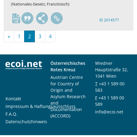
(Nationales Gesetz, Französisch)
fr
ID 2014577
«
1
2
3
4
Österreichisches
Wiedner
Rotes Kreuz
Hauptstraße 32,
1041 Wien
Austrian Centre
for Country of
T
+43 1 589 00
Origin and
583
Asylum Research
F
+43 1 589 00
Kontakt
and
589
Impressum & Haftungsausschluss
Documentation
info@ecoi.net
F.A.Q.
(ACCORD)
Datenschutzhinweis