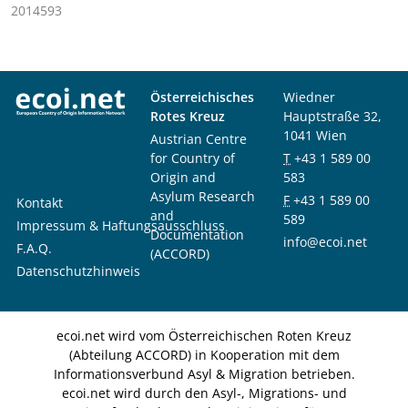
2014593
Österreichisches
Wiedner
Rotes Kreuz
Hauptstraße 32,
1041 Wien
Austrian Centre
for Country of
T
+43 1 589 00
Origin and
583
Asylum Research
F
+43 1 589 00
Kontakt
and
589
Impressum & Haftungsausschluss
Documentation
info@ecoi.net
F.A.Q.
(ACCORD)
Datenschutzhinweis
ecoi.net wird vom Österreichischen Roten Kreuz
(Abteilung ACCORD) in Kooperation mit dem
Informationsverbund Asyl & Migration betrieben.
ecoi.net wird durch den Asyl-, Migrations- und