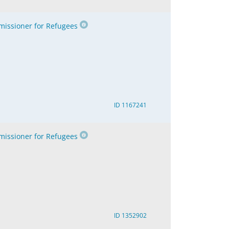
issioner for Refugees
ID 1167241
issioner for Refugees
ID 1352902