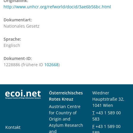
Originallink:
http://www.unhcr.org/refworld/docid/3ae6b56bc.html
Dokumentart:
Nationales Gesetz
Sprache:
Englisch
Dokument-ID:
1228886 (frühere ID
102668
)
Österreichisches
Wiedner
Rotes Kreuz
Hauptstraße 32,
1041 Wien
Austrian Centre
for Country of
T
+43 1 589 00
Origin and
583
Asylum Research
F
+43 1 589 00
Kontakt
and
589