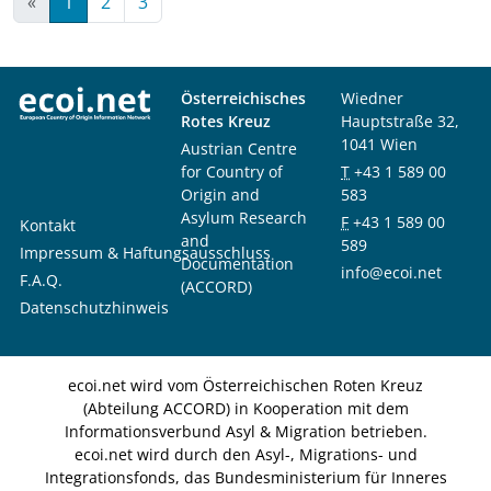
«
1
2
3
Österreichisches
Wiedner
Rotes Kreuz
Hauptstraße 32,
1041 Wien
Austrian Centre
for Country of
T
+43 1 589 00
Origin and
583
Asylum Research
F
+43 1 589 00
Kontakt
and
589
Impressum & Haftungsausschluss
Documentation
info@ecoi.net
F.A.Q.
(ACCORD)
Datenschutzhinweis
ecoi.net wird vom Österreichischen Roten Kreuz
(Abteilung ACCORD) in Kooperation mit dem
Informationsverbund Asyl & Migration betrieben.
ecoi.net wird durch den Asyl-, Migrations- und
Integrationsfonds, das Bundesministerium für Inneres