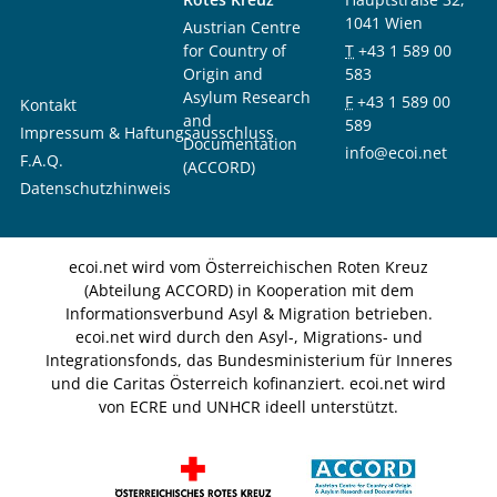
1041 Wien
Austrian Centre
for Country of
T
+43 1 589 00
Origin and
583
Asylum Research
F
+43 1 589 00
Kontakt
and
589
Impressum & Haftungsausschluss
Documentation
info@ecoi.net
F.A.Q.
(ACCORD)
Datenschutzhinweis
ecoi.net wird vom Österreichischen Roten Kreuz
(Abteilung ACCORD) in Kooperation mit dem
Informationsverbund Asyl & Migration betrieben.
ecoi.net wird durch den Asyl-, Migrations- und
Integrationsfonds, das Bundesministerium für Inneres
und die Caritas Österreich kofinanziert. ecoi.net wird
von ECRE und UNHCR ideell unterstützt.