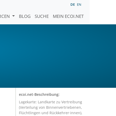
DE
EN
URCEN
BLOG
SUCHE
MEIN ECOI.NET
ecoi.net-Beschreibung:
Lagekarte: Landkarte zu Vertreibung
(Verteilung von Binnenvertriebenen,
Flüchtlingen und Rückkehrer·innen),