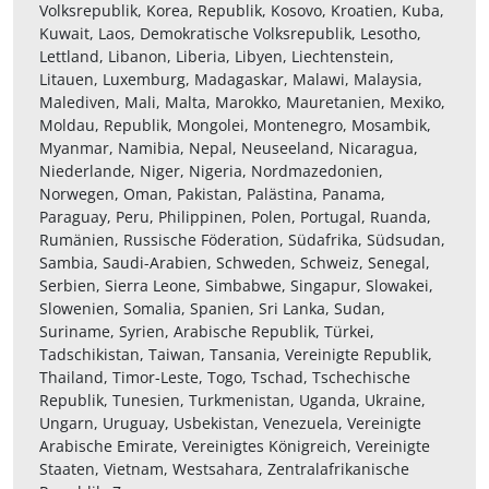
Volksrepublik, Korea, Republik, Kosovo, Kroatien, Kuba,
Kuwait, Laos, Demokratische Volksrepublik, Lesotho,
Lettland, Libanon, Liberia, Libyen, Liechtenstein,
Litauen, Luxemburg, Madagaskar, Malawi, Malaysia,
Malediven, Mali, Malta, Marokko, Mauretanien, Mexiko,
Moldau, Republik, Mongolei, Montenegro, Mosambik,
Myanmar, Namibia, Nepal, Neuseeland, Nicaragua,
Niederlande, Niger, Nigeria, Nordmazedonien,
Norwegen, Oman, Pakistan, Palästina, Panama,
Paraguay, Peru, Philippinen, Polen, Portugal, Ruanda,
Rumänien, Russische Föderation, Südafrika, Südsudan,
Sambia, Saudi-Arabien, Schweden, Schweiz, Senegal,
Serbien, Sierra Leone, Simbabwe, Singapur, Slowakei,
Slowenien, Somalia, Spanien, Sri Lanka, Sudan,
Suriname, Syrien, Arabische Republik, Türkei,
Tadschikistan, Taiwan, Tansania, Vereinigte Republik,
Thailand, Timor-Leste, Togo, Tschad, Tschechische
Republik, Tunesien, Turkmenistan, Uganda, Ukraine,
Ungarn, Uruguay, Usbekistan, Venezuela, Vereinigte
Arabische Emirate, Vereinigtes Königreich, Vereinigte
Staaten, Vietnam, Westsahara, Zentralafrikanische