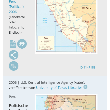
Peru
(Political)
2006
(Landkarte
oder
Infografik,
Englisch)
en
ID 1147188
2006 |
U.S. Central Intelligence Agency
,
(Autor)
University of Texas Libraries
veröffentlicht von
Peru
Politische