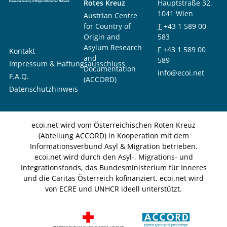
Rotes Kreuz
Hauptstraße 32,
1041 Wien
Austrian Centre
for Country of
T
+43 1 589 00
Origin and
583
Asylum Research
F
+43 1 589 00
Kontakt
and
589
Impressum & Haftungsausschluss
Documentation
info@ecoi.net
F.A.Q.
(ACCORD)
Datenschutzhinweis
ecoi.net wird vom Österreichischen Roten Kreuz
(Abteilung ACCORD) in Kooperation mit dem
Informationsverbund Asyl & Migration betrieben.
ecoi.net wird durch den Asyl-, Migrations- und
Integrationsfonds, das Bundesministerium für Inneres
und die Caritas Österreich kofinanziert. ecoi.net wird
von ECRE und UNHCR ideell unterstützt.