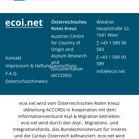
Österreichisches
Wiedner
Rotes Kreuz
Hauptstraße 32,
1041 Wien
Austrian Centre
for Country of
T
+43 1 589 00
Origin and
583
Asylum Research
F
+43 1 589 00
Kontakt
and
589
Impressum & Haftungsausschluss
Documentation
info@ecoi.net
F.A.Q.
(ACCORD)
Datenschutzhinweis
ecoi.net wird vom Österreichischen Roten Kreuz
(Abteilung ACCORD) in Kooperation mit dem
Informationsverbund Asyl & Migration betrieben.
ecoi.net wird durch den Asyl-, Migrations- und
Integrationsfonds, das Bundesministerium für Inneres
und die Caritas Österreich kofinanziert. ecoi.net wird