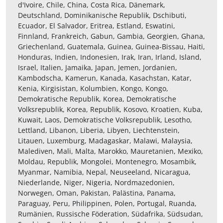
d'Ivoire, Chile, China, Costa Rica, Dänemark,
Deutschland, Dominikanische Republik, Dschibuti,
Ecuador, El Salvador, Eritrea, Estland, Eswatini,
Finnland, Frankreich, Gabun, Gambia, Georgien, Ghana,
Griechenland, Guatemala, Guinea, Guinea-Bissau, Haiti,
Honduras, Indien, Indonesien, Irak, Iran, Irland, Island,
Israel, Italien, Jamaika, Japan, Jemen, Jordanien,
Kambodscha, Kamerun, Kanada, Kasachstan, Katar,
Kenia, Kirgisistan, Kolumbien, Kongo, Kongo,
Demokratische Republik, Korea, Demokratische
Volksrepublik, Korea, Republik, Kosovo, Kroatien, Kuba,
Kuwait, Laos, Demokratische Volksrepublik, Lesotho,
Lettland, Libanon, Liberia, Libyen, Liechtenstein,
Litauen, Luxemburg, Madagaskar, Malawi, Malaysia,
Malediven, Mali, Malta, Marokko, Mauretanien, Mexiko,
Moldau, Republik, Mongolei, Montenegro, Mosambik,
Myanmar, Namibia, Nepal, Neuseeland, Nicaragua,
Niederlande, Niger, Nigeria, Nordmazedonien,
Norwegen, Oman, Pakistan, Palästina, Panama,
Paraguay, Peru, Philippinen, Polen, Portugal, Ruanda,
Rumänien, Russische Föderation, Südafrika, Südsudan,