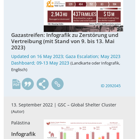
Gazastreifen: Infografik zu Zerstörung und
Vertreibung (mit Stand von 9. bis 13. Mai
2023)
Updated on 16 May 2023; Gaza Escalation; May 2023
Dashboard; 09-13 May 2023
(Landkarte oder Infografik,
Englisch)
en
ID 2092045
13. September 2022 |
GSC – Global Shelter Cluster
(Autor)
Palästina
Infografik