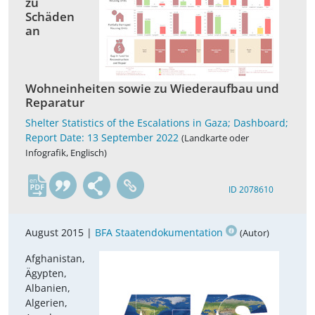
zu
Schäden
an
Wohneinheiten sowie zu Wiederaufbau und
Reparatur
Shelter Statistics of the Escalations in Gaza; Dashboard;
Report Date: 13 September 2022
(Landkarte oder
Infografik, Englisch)
en
ID 2078610
August 2015 |
BFA Staatendokumentation
(Autor)
Afghanistan,
Ägypten,
Albanien,
Algerien,