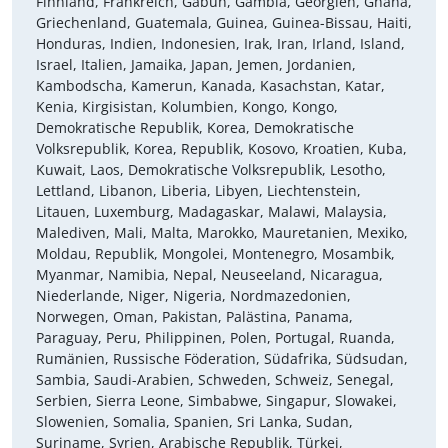
Finnland, Frankreich, Gabun, Gambia, Georgien, Ghana,
Griechenland, Guatemala, Guinea, Guinea-Bissau, Haiti,
Honduras, Indien, Indonesien, Irak, Iran, Irland, Island,
Israel, Italien, Jamaika, Japan, Jemen, Jordanien,
Kambodscha, Kamerun, Kanada, Kasachstan, Katar,
Kenia, Kirgisistan, Kolumbien, Kongo, Kongo,
Demokratische Republik, Korea, Demokratische
Volksrepublik, Korea, Republik, Kosovo, Kroatien, Kuba,
Kuwait, Laos, Demokratische Volksrepublik, Lesotho,
Lettland, Libanon, Liberia, Libyen, Liechtenstein,
Litauen, Luxemburg, Madagaskar, Malawi, Malaysia,
Malediven, Mali, Malta, Marokko, Mauretanien, Mexiko,
Moldau, Republik, Mongolei, Montenegro, Mosambik,
Myanmar, Namibia, Nepal, Neuseeland, Nicaragua,
Niederlande, Niger, Nigeria, Nordmazedonien,
Norwegen, Oman, Pakistan, Palästina, Panama,
Paraguay, Peru, Philippinen, Polen, Portugal, Ruanda,
Rumänien, Russische Föderation, Südafrika, Südsudan,
Sambia, Saudi-Arabien, Schweden, Schweiz, Senegal,
Serbien, Sierra Leone, Simbabwe, Singapur, Slowakei,
Slowenien, Somalia, Spanien, Sri Lanka, Sudan,
Suriname, Syrien, Arabische Republik, Türkei,