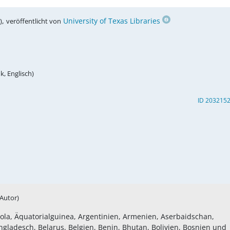
,
University of Texas Libraries
)
veröffentlicht von
k, Englisch)
ID 203215
(Autor)
gola, Äquatorialguinea, Argentinien, Armenien, Aserbaidschan,
angladesch, Belarus, Belgien, Benin, Bhutan, Bolivien, Bosnien und