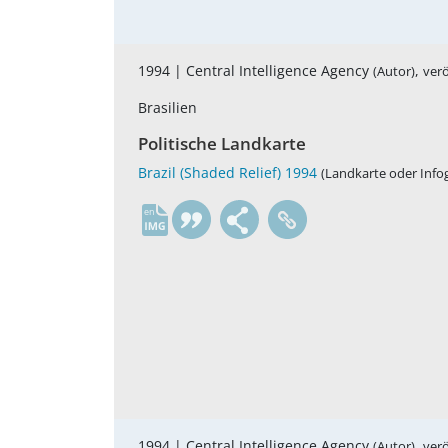
1994 |
Central Intelligence Agency
,
(Autor)
verö
Brasilien
Politische Landkarte
Brazil (Shaded Relief) 1994
(Landkarte oder Infog
en
1994 |
Central Intelligence Agency
,
(Autor)
verö