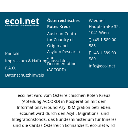
Österreichisches
Wiedner
Rotes Kreuz
Hauptstraße 32,
1041 Wien
Austrian Centre
for Country of
T
+43 1 589 00
Origin and
583
Asylum Research
F
+43 1 589 00
Kontakt
and
589
Impressum & Haftungsausschluss
Documentation
info@ecoi.net
F.A.Q.
(ACCORD)
Datenschutzhinweis
ecoi.net wird vom Österreichischen Roten Kreuz
(Abteilung ACCORD) in Kooperation mit dem
Informationsverbund Asyl & Migration betrieben.
ecoi.net wird durch den Asyl-, Migrations- und
Integrationsfonds, das Bundesministerium für Inneres
und die Caritas Österreich kofinanziert. ecoi.net wird