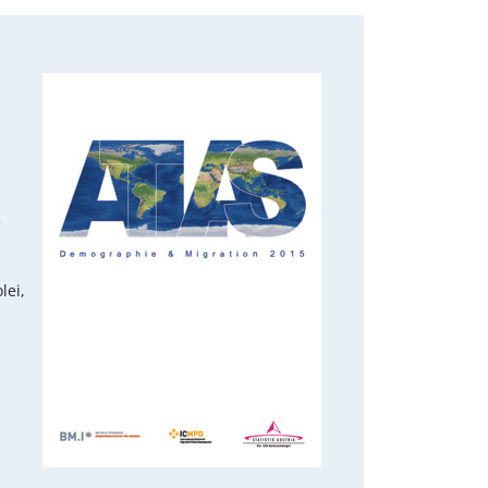
e
lei,