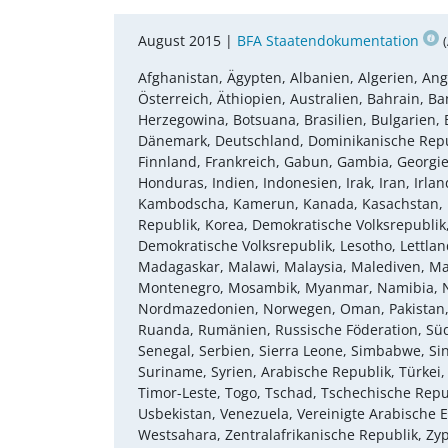
August 2015 |
BFA Staatendokumentation
Afghanistan, Ägypten, Albanien, Algerien, An
Österreich, Äthiopien, Australien, Bahrain, B
Herzegowina, Botsuana, Brasilien, Bulgarien, B
Dänemark, Deutschland, Dominikanische Republi
Finnland, Frankreich, Gabun, Gambia, Georgie
Honduras, Indien, Indonesien, Irak, Iran, Irland
Kambodscha, Kamerun, Kanada, Kasachstan, Ka
Republik, Korea, Demokratische Volksrepublik,
Demokratische Volksrepublik, Lesotho, Lettlan
Madagaskar, Malawi, Malaysia, Malediven, Mal
Montenegro, Mosambik, Myanmar, Namibia, Ne
Nordmazedonien, Norwegen, Oman, Pakistan, Pa
Ruanda, Rumänien, Russische Föderation, Süd
Senegal, Serbien, Sierra Leone, Simbabwe, Sin
Suriname, Syrien, Arabische Republik, Türkei,
Timor-Leste, Togo, Tschad, Tschechische Rep
Usbekistan, Venezuela, Vereinigte Arabische E
Westsahara, Zentralafrikanische Republik, Zy