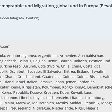
Demographie und Migration, global und in Europa (Bevöl
e oder Infografik, Deutsch)
(Autor)
gola, Äquatorialguinea, Argentinien, Armenien, Aserbaidschan,
angladesch, Belarus, Belgien, Benin, Bhutan, Bolivien, Bosnien und
urkina Faso, Burundi, Côte d'Ivoire, Chile, China, Costa Rica,
k, Dschibuti, Ecuador, El Salvador, Eritrea, Estland, Eswatini,
n, Ghana, Griechenland, Guatemala, Guinea, Guinea-Bissau, Haiti,
, Island, Israel, Italien, Jamaika, Japan, Jemen, Jordanien,
tar, Kenia, Kirgisistan, Kolumbien, Kongo, Kongo, Demokratisch
 Korea, Republik, Kosovo, Kroatien, Kuba, Kuwait, Laos,
d, Libanon, Liberia, Libyen, Liechtenstein, Litauen, Luxemburg,
i, Malta, Marokko, Mauretanien, Mexiko, Moldau, Republik, Mongo
pal, Neuseeland, Nicaragua, Niederlande, Niger, Nigeria,