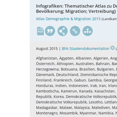
Infografiken: Thematischer Atlas zu 
Bevölkerung; Migration; Vertreibung)
Atlas Demographie & Migration 2015
(Landkart
de
August 2015 |
BFA Staatendokumentation
Afghanistan, Ägypten, Albanien, Algerien, An
Österreich, Äthiopien, Australien, Bahrain, B
Herzegowina, Botsuana, Brasilien, Bulgarien, B
Dänemark, Deutschland, Dominikanische Republi
Finnland, Frankreich, Gabun, Gambia, Georgie
Honduras, Indien, Indonesien, Irak, Iran, Irland
Kambodscha, Kamerun, Kanada, Kasachstan, Ka
Republik, Korea, Demokratische Volksrepublik,
Demokratische Volksrepublik, Lesotho, Lettlan
Madagaskar, Malawi, Malaysia, Malediven, Mal
Montenegro, Mosambik, Myanmar, Namibia, Ne