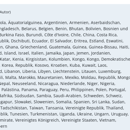
(Autor)
gola, Äquatorialguinea, Argentinien, Armenien, Aserbaidschan,
angladesch, Belarus, Belgien, Benin, Bhutan, Bolivien, Bosnien und
urkina Faso, Burundi, Côte d'Ivoire, Chile, China, Costa Rica,
k, Dschibuti, Ecuador, El Salvador, Eritrea, Estland, Eswatini,
n, Ghana, Griechenland, Guatemala, Guinea, Guinea-Bissau, Haiti,
, Island, Israel, Italien, Jamaika, Japan, Jemen, Jordanien,
tar, Kenia, Kirgisistan, Kolumbien, Kongo, Kongo, Demokratisch
 Korea, Republik, Kosovo, Kroatien, Kuba, Kuwait, Laos,
d, Libanon, Liberia, Libyen, Liechtenstein, Litauen, Luxemburg,
i, Malta, Marokko, Mauretanien, Mexiko, Moldau, Republik, Mongo
pal, Neuseeland, Nicaragua, Niederlande, Niger, Nigeria,
lästina, Panama, Paraguay, Peru, Philippinen, Polen, Portugal,
afrika, Südsudan, Sambia, Saudi-Arabien, Schweden, Schweiz,
gapur, Slowakei, Slowenien, Somalia, Spanien, Sri Lanka, Sudan,
 Tadschikistan, Taiwan, Tansania, Vereinigte Republik, Thailand,
ublik, Tunesien, Turkmenistan, Uganda, Ukraine, Ungarn, Uruguay,
mirate, Vereinigtes Königreich, Vereinigte Staaten, Vietnam,
pern