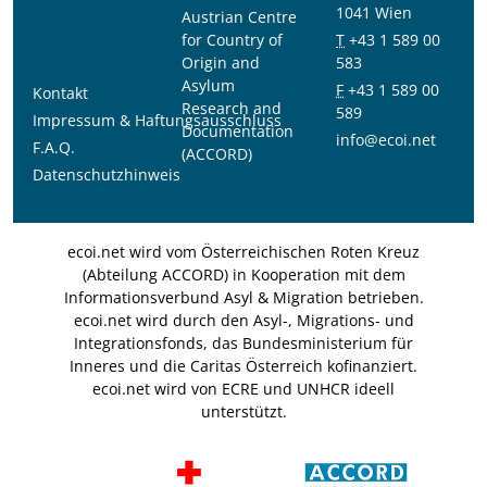
1041 Wien
Austrian Centre
for Country of
T
+43 1 589 00
Origin and
583
Asylum
F
+43 1 589 00
Kontakt
Research and
589
Impressum & Haftungsausschluss
Documentation
info@ecoi.net
F.A.Q.
(ACCORD)
Datenschutzhinweis
ecoi.net wird vom Österreichischen Roten Kreuz
(Abteilung ACCORD) in Kooperation mit dem
Informationsverbund Asyl & Migration betrieben.
ecoi.net wird durch den Asyl-, Migrations- und
Integrationsfonds, das Bundesministerium für
Inneres und die Caritas Österreich kofinanziert.
ecoi.net wird von ECRE und UNHCR ideell
unterstützt.