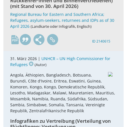
Rückkehrer·innen und Binnenvertriebenen)
(mit Stand von 30. April 2026)
Regional Bureau for Eastern and Southern Africa;
Refugees, asylum-seekers, returnees and IDPs as of 30
April 2026
(Landkarte oder Infografik, Englisch)
en
ID 2140615
31. März 2026 |
UNHCR – UN High Commissioner for
Refugees
(Autor)
Angola, Äthiopien, Bangladesch, Botsuana,
Burundi, Côte d'Ivoire, Eritrea, Eswatini, Guinea,
Komoren, Kongo, Kongo, Demokratische Republik,
Lesotho, Madagaskar, Malawi, Mauretanien, Mauritius,
Mosambik, Namibia, Ruanda, Südafrika, Südsudan,
Sambia, Simbabwe, Somalia, Tansania, Vereinigte
Republik, Zentralafrikanische Republik
Infografiken zu Vertreibung (Verteilung von
Flüchtlingen; Verteilung von