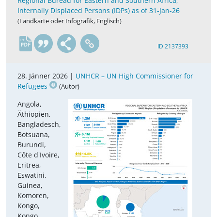
Regional Bureau for Eastern and Southern Africa;
Internally Displaced Persons (IDPs) as of 31-Jan-26
(Landkarte oder Infografik, Englisch)
en
ID 2137393
28. Jänner 2026 |
UNHCR – UN High Commissioner for
Refugees
(Autor)
Angola,
Äthiopien,
Bangladesch,
Botsuana,
Burundi,
Côte d'Ivoire,
Eritrea,
Eswatini,
Guinea,
Komoren,
Kongo,
Kongo,