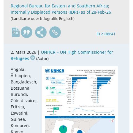
Regional Bureau for Eastern and Southern Africa;
Internally Displaced Persons (IDPs) as of 28-Feb-26
(Landkarte oder Infografik, Englisch)
en
ID 2138641
2. März 2026 |
UNHCR – UN High Commissioner for
Refugees
(Autor)
Angola,
Äthiopien,
Bangladesch,
Botsuana,
Burundi,
Côte d'Ivoire,
Eritrea,
Eswatini,
Guinea,
Komoren,
Kongo,