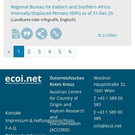
Regional Bureau for Eastern and Southern Africa;
Internally Displaced Persons (IDPs) as of 31-Dec-25
(Landkarte oder Infografik, Englisch)
en
ID 2135941
«
1
2
3
4
5
6
Österreichisches
Wiedner
Rotes Kreuz
Hauptstraße 32,
1041 Wien
Austrian Centre
for Country of
T
+43 1 589 00
Origin and
583
Asylum Research
F
+43 1 589 00
Kontakt
and
589
Impressum & Haftungsausschluss
Documentation
info@ecoi.net
F.A.Q.
(ACCORD)