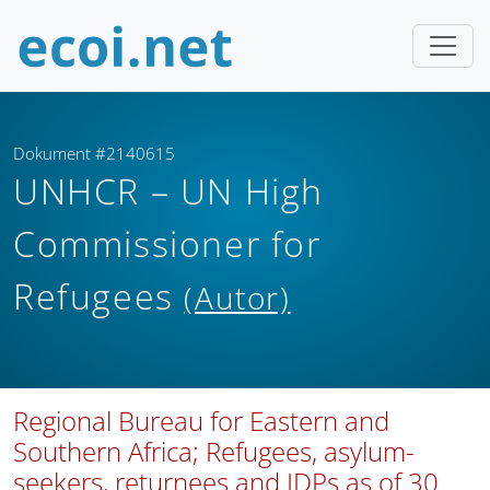
Dokument #2140615
UNHCR – UN High
Commissioner for
Refugees
(Autor)
Regional Bureau for Eastern and
Southern Africa; Refugees, asylum-
seekers, returnees and IDPs as of 30