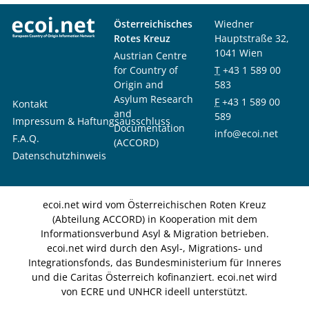
Österreichisches
Wiedner
Rotes Kreuz
Hauptstraße 32,
1041 Wien
Austrian Centre
for Country of
T
+43 1 589 00
Origin and
583
Asylum Research
F
+43 1 589 00
Kontakt
and
589
Impressum & Haftungsausschluss
Documentation
info@ecoi.net
F.A.Q.
(ACCORD)
Datenschutzhinweis
ecoi.net wird vom Österreichischen Roten Kreuz
(Abteilung ACCORD) in Kooperation mit dem
Informationsverbund Asyl & Migration betrieben.
ecoi.net wird durch den Asyl-, Migrations- und
Integrationsfonds, das Bundesministerium für Inneres
und die Caritas Österreich kofinanziert. ecoi.net wird
von ECRE und UNHCR ideell unterstützt.