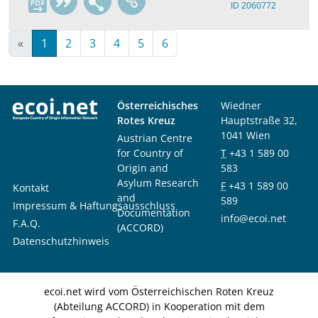
ID 2060772
«
1
2
3
4
5
6
Österreichisches
Wiedner
Rotes Kreuz
Hauptstraße 32,
1041 Wien
Austrian Centre
for Country of
T
+43 1 589 00
Origin and
583
Asylum Research
F
+43 1 589 00
Kontakt
and
589
Impressum & Haftungsausschluss
Documentation
info@ecoi.net
F.A.Q.
(ACCORD)
Datenschutzhinweis
ecoi.net wird vom Österreichischen Roten Kreuz
(Abteilung ACCORD) in Kooperation mit dem