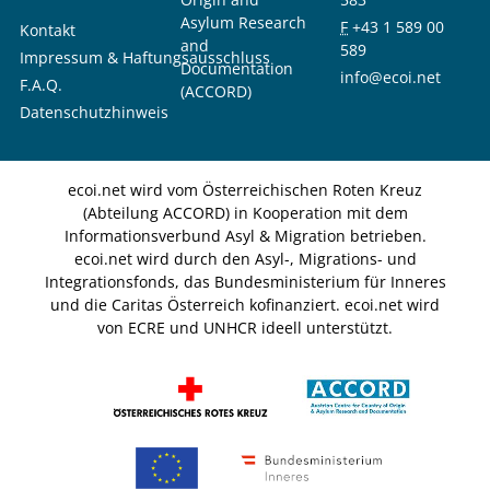
Asylum Research
F
+43 1 589 00
Kontakt
and
589
Impressum & Haftungsausschluss
Documentation
info@ecoi.net
F.A.Q.
(ACCORD)
Datenschutzhinweis
ecoi.net wird vom Österreichischen Roten Kreuz
(Abteilung ACCORD) in Kooperation mit dem
Informationsverbund Asyl & Migration betrieben.
ecoi.net wird durch den Asyl-, Migrations- und
Integrationsfonds, das Bundesministerium für Inneres
und die Caritas Österreich kofinanziert. ecoi.net wird
von ECRE und UNHCR ideell unterstützt.