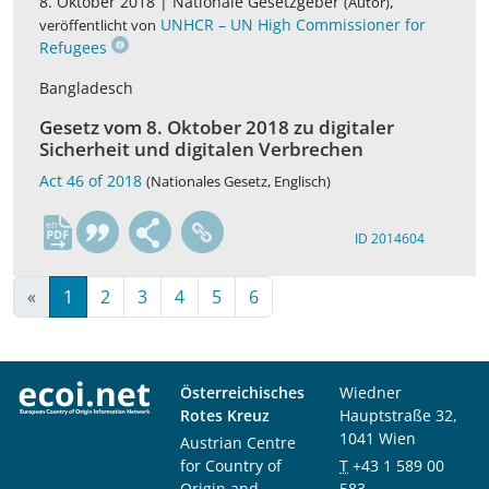
8. Oktober 2018 |
Nationale Gesetzgeber
,
(Autor)
UNHCR – UN High Commissioner for
veröffentlicht von
Refugees
Bangladesch
Gesetz vom 8. Oktober 2018 zu digitaler
Sicherheit und digitalen Verbrechen
Act 46 of 2018
(Nationales Gesetz, Englisch)
en
ID 2014604
«
1
2
3
4
5
6
Österreichisches
Wiedner
Rotes Kreuz
Hauptstraße 32,
1041 Wien
Austrian Centre
for Country of
T
+43 1 589 00
Origin and
583