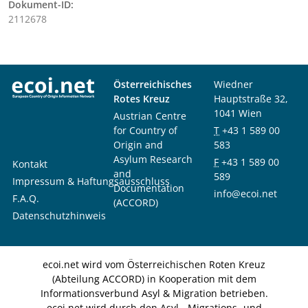
Dokument-ID:
2112678
Österreichisches
Wiedner
Rotes Kreuz
Hauptstraße 32,
1041 Wien
Austrian Centre
for Country of
T
+43 1 589 00
Origin and
583
Asylum Research
F
+43 1 589 00
Kontakt
and
589
Impressum & Haftungsausschluss
Documentation
info@ecoi.net
F.A.Q.
(ACCORD)
Datenschutzhinweis
ecoi.net wird vom Österreichischen Roten Kreuz
(Abteilung ACCORD) in Kooperation mit dem
Informationsverbund Asyl & Migration betrieben.
ecoi.net wird durch den Asyl-, Migrations- und