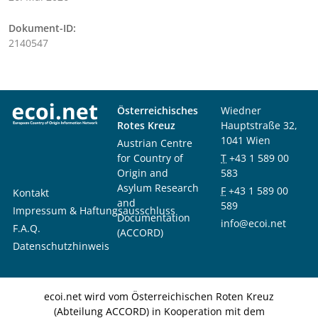
Dokument-ID:
2140547
Österreichisches
Wiedner
Rotes Kreuz
Hauptstraße 32,
1041 Wien
Austrian Centre
for Country of
T
+43 1 589 00
Origin and
583
Asylum Research
F
+43 1 589 00
Kontakt
and
589
Impressum & Haftungsausschluss
Documentation
info@ecoi.net
F.A.Q.
(ACCORD)
Datenschutzhinweis
ecoi.net wird vom Österreichischen Roten Kreuz
(Abteilung ACCORD) in Kooperation mit dem