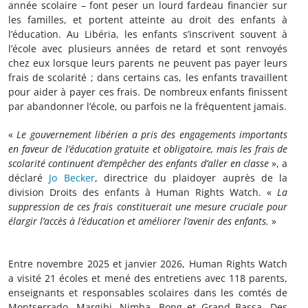
année scolaire – font peser un lourd fardeau financier sur
les familles, et portent atteinte au droit des enfants à
l’éducation. Au Libéria, les enfants s’inscrivent souvent à
l’école avec plusieurs années de retard et sont renvoyés
chez eux lorsque leurs parents ne peuvent pas payer leurs
frais de scolarité ; dans certains cas, les enfants travaillent
pour aider à payer ces frais. De nombreux enfants finissent
par abandonner l’école, ou parfois ne la fréquentent jamais.
«
Le gouvernement libérien a pris des engagements importants
en faveur de l’éducation gratuite et obligatoire, mais les frais de
scolarité continuent d’empêcher des enfants d’aller en classe
», a
déclaré
Jo Becker
, directrice du plaidoyer auprès de la
division Droits des enfants à Human Rights Watch. «
La
suppression de ces frais constituerait une mesure cruciale pour
élargir l’accès à l’éducation et améliorer l’avenir des enfants.
»
Entre novembre 2025 et janvier 2026, Human Rights Watch
a visité 21 écoles et mené des entretiens avec 118 parents,
enseignants et responsables scolaires dans les comtés de
Montserrado, Margibi, Nimba, Bong et Grand Bassa. Des