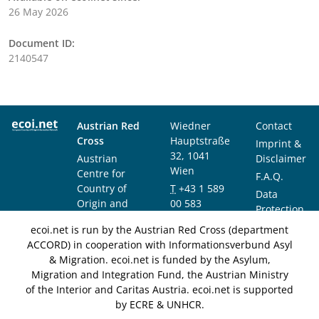
26 May 2026
Document ID:
2140547
Austrian Red
Wiedner
Contact
Cross
Hauptstraße
Imprint &
32, 1041
Austrian
Disclaimer
Wien
Centre for
F.A.Q.
Country of
T
+43 1 589
Data
Origin and
00 583
Protection
Asylum
F
+43 1 589
Notice
ecoi.net is run by the Austrian Red Cross (department
Research and
00 589
ACCORD) in cooperation with Informationsverbund Asyl
Documentation
info@ecoi.net
& Migration. ecoi.net is funded by the Asylum,
(ACCORD)
Migration and Integration Fund, the Austrian Ministry
of the Interior and Caritas Austria. ecoi.net is supported
by ECRE & UNHCR.