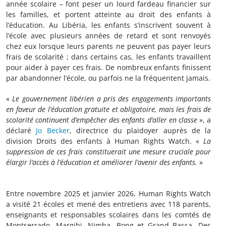
année scolaire – font peser un lourd fardeau financier sur
les familles, et portent atteinte au droit des enfants à
l’éducation. Au Libéria, les enfants s’inscrivent souvent à
l’école avec plusieurs années de retard et sont renvoyés
chez eux lorsque leurs parents ne peuvent pas payer leurs
frais de scolarité ; dans certains cas, les enfants travaillent
pour aider à payer ces frais. De nombreux enfants finissent
par abandonner l’école, ou parfois ne la fréquentent jamais.
«
Le gouvernement libérien a pris des engagements importants
en faveur de l’éducation gratuite et obligatoire, mais les frais de
scolarité continuent d’empêcher des enfants d’aller en classe
», a
déclaré
Jo Becker
, directrice du plaidoyer auprès de la
division Droits des enfants à Human Rights Watch. «
La
suppression de ces frais constituerait une mesure cruciale pour
élargir l’accès à l’éducation et améliorer l’avenir des enfants.
»
Entre novembre 2025 et janvier 2026, Human Rights Watch
a visité 21 écoles et mené des entretiens avec 118 parents,
enseignants et responsables scolaires dans les comtés de
Montserrado, Margibi, Nimba, Bong et Grand Bassa. Des