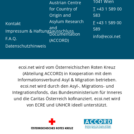
1041 Wien
Austrian Centre
for Country of
T
+43 1 589 00
Origin and
583
Asylum Research
F
+43 1 589 00
Kontakt
and
589
Impressum & Haftungsausschluss
Documentation
info@ecoi.net
F.A.Q.
(ACCORD)
Datenschutzhinweis
ecoi.net wird vom Österreichischen Roten Kreuz
(Abteilung ACCORD) in Kooperation mit dem
Informationsverbund Asyl & Migration betrieben.
ecoi.net wird durch den Asyl-, Migrations- und
Integrationsfonds, das Bundesministerium für Inneres
und die Caritas Österreich kofinanziert. ecoi.net wird
von ECRE und UNHCR ideell unterstützt.