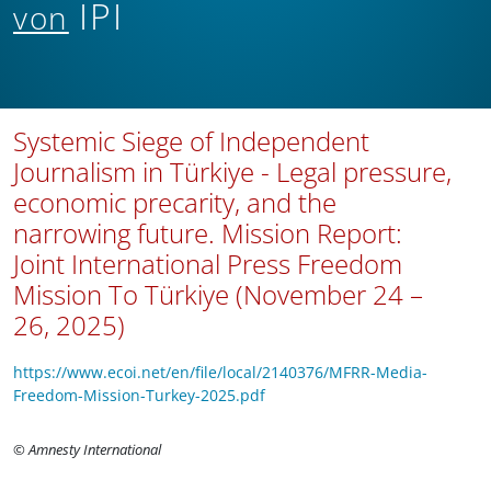
IPI
von
Systemic Siege of Independent
Journalism in Türkiye - Legal pressure,
economic precarity, and the
narrowing future. Mission Report:
Joint International Press Freedom
Mission To Türkiye (November 24 –
26, 2025)
https://www.ecoi.net/en/file/local/2140376/MFRR-Media-
Freedom-Mission-Turkey-2025.pdf
© Amnesty International