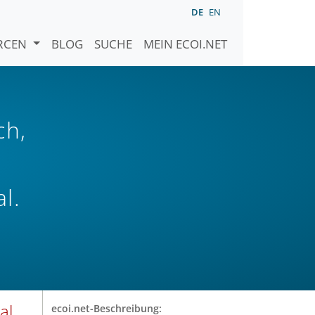
DE
EN
URCEN
BLOG
SUCHE
MEIN ECOI.NET
ch,
l.
al
ecoi.net-Beschreibung: