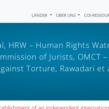
LÄNDER
ÜBER UNS
COI-RESSO
al, HRW – Human Rights Wat
ommission of Jurists, OMCT –
gainst Torture, Rawadari et a
ablishment of an independent internation