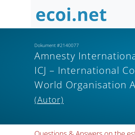
Dokument #2140077
Amnesty Internation
ICJ – International C
World Organisation A
(Autor)
Questions & Answers on the est