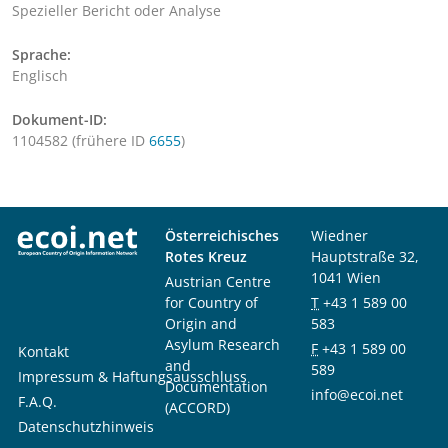
Spezieller Bericht oder Analyse
Sprache:
Englisch
Dokument-ID:
1104582 (frühere ID
6655
)
Österreichisches
Wiedner
Rotes Kreuz
Hauptstraße 32,
1041 Wien
Austrian Centre
for Country of
T
+43 1 589 00
Origin and
583
Asylum Research
F
+43 1 589 00
Kontakt
and
589
Impressum & Haftungsausschluss
Documentation
info@ecoi.net
F.A.Q.
(ACCORD)
Datenschutzhinweis