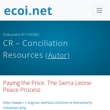
Dokument #1104582
CR – Conciliation
Resources
(Autor)
Paying the Price: The Sierra Leone
Peace Process
http://www.c-r.org/our-work/accord/sierra-leone/early-
initiatives.php