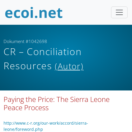
Dokument #1042698
CR – Conciliation
Resources
(Autor)
Paying the Price: The Sierra Leone
Peace Process
http://www.c-r.org/our-work/accord/sierra-
leone/foreword.php