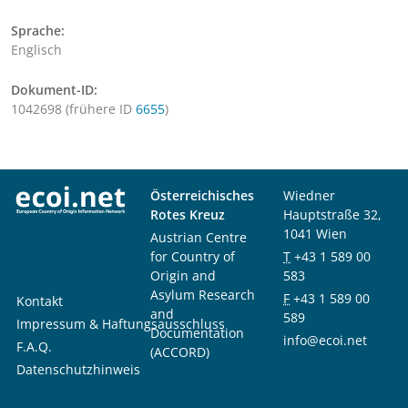
Sprache:
Englisch
Dokument-ID:
1042698 (frühere ID
6655
)
Österreichisches
Wiedner
Rotes Kreuz
Hauptstraße 32,
1041 Wien
Austrian Centre
for Country of
T
+43 1 589 00
Origin and
583
Asylum Research
F
+43 1 589 00
Kontakt
and
589
Impressum & Haftungsausschluss
Documentation
info@ecoi.net
F.A.Q.
(ACCORD)
Datenschutzhinweis