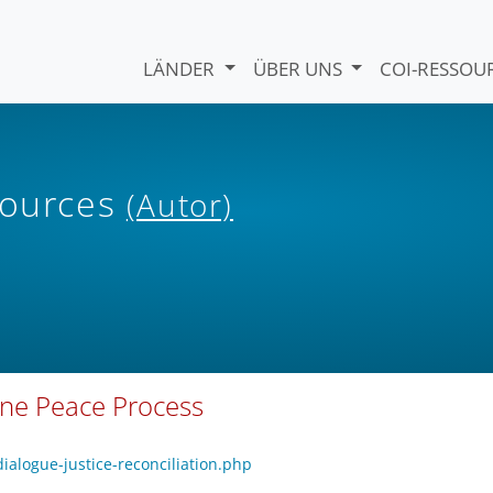
LÄNDER
ÜBER UNS
COI-RESSO
sources
(Autor)
eone Peace Process
ialogue-justice-reconciliation.php