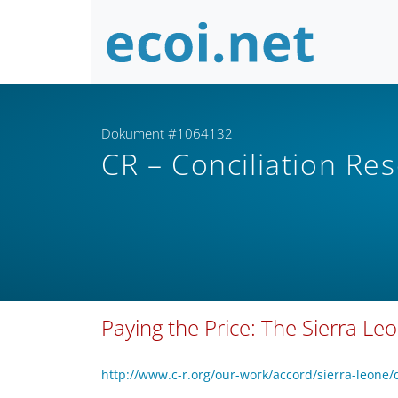
Dokument #1064132
CR – Conciliation Re
Paying the Price: The Sierra L
http://www.c-r.org/our-work/accord/sierra-leone/d