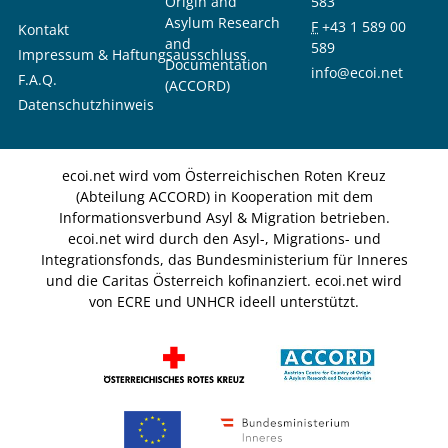
Origin and
583
Asylum Research
F
+43 1 589 00
Kontakt
and
589
Impressum & Haftungsausschluss
Documentation
info@ecoi.net
F.A.Q.
(ACCORD)
Datenschutzhinweis
ecoi.net wird vom Österreichischen Roten Kreuz
(Abteilung ACCORD) in Kooperation mit dem
Informationsverbund Asyl & Migration betrieben.
ecoi.net wird durch den Asyl-, Migrations- und
Integrationsfonds, das Bundesministerium für Inneres
und die Caritas Österreich kofinanziert. ecoi.net wird
von ECRE und UNHCR ideell unterstützt.