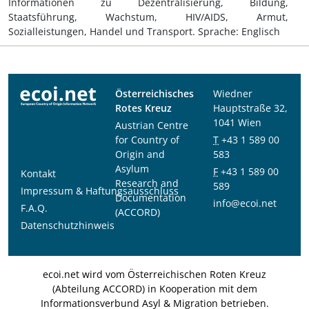
Informationen zu Dezentralisierung, Bildung,
Staatsführung, Wachstum, HIV/AIDS, Armut,
Sozialleistungen, Handel und Transport. Sprache: Englisch
Österreichisches
Wiedner
Rotes Kreuz
Hauptstraße 32,
1041 Wien
Austrian Centre
for Country of
T
+43 1 589 00
Origin and
583
Asylum
F
+43 1 589 00
Kontakt
Research and
589
Impressum & Haftungsausschluss
Documentation
info@ecoi.net
F.A.Q.
(ACCORD)
Datenschutzhinweis
ecoi.net wird vom Österreichischen Roten Kreuz
(Abteilung ACCORD) in Kooperation mit dem
Informationsverbund Asyl & Migration betrieben.