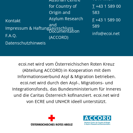
for Country of
T
+43 1 589 00
Origin and
583
Asylum Research
F
+43 1 589 00
Kontakt
and
589
Impressum & Haftungsausschluss
Documentation
info@ecoi.net
F.A.Q.
(ACCORD)
Datenschutzhinweis
ecoi.net wird vom Österreichischen Roten Kreuz
(Abteilung ACCORD) in Kooperation mit dem
Informationsverbund Asyl & Migration betrieben.
ecoi.net wird durch den Asyl-, Migrations- und
Integrationsfonds, das Bundesministerium für Inneres
und die Caritas Österreich kofinanziert. ecoi.net wird
von ECRE und UNHCR ideell unterstützt.