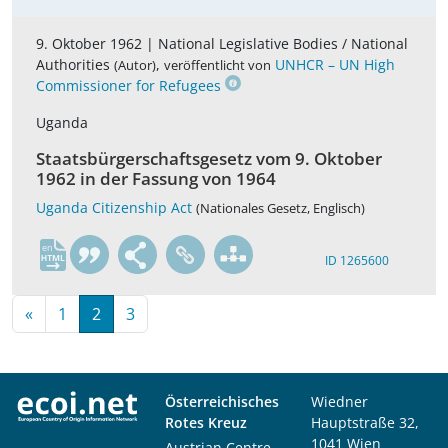
9. Oktober 1962 |
National Legislative Bodies / National
Authorities
,
UNHCR – UN High
(Autor)
veröffentlicht von
Commissioner for Refugees
Uganda
Staatsbürgerschaftsgesetz vom 9. Oktober
1962 in der Fassung von 1964
Uganda Citizenship Act
(Nationales Gesetz, Englisch)
en
ID 1265600
«
1
2
3
Österreichisches
Wiedner
Rotes Kreuz
Hauptstraße 32,
1041 Wien
Austrian Centre