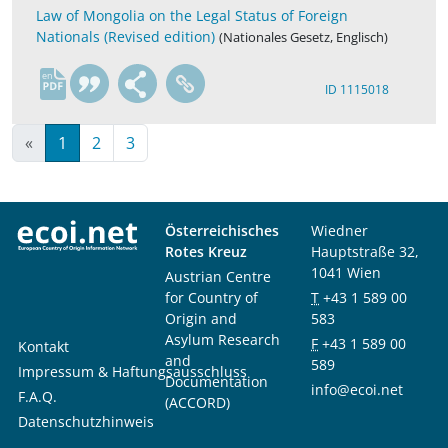
Law of Mongolia on the Legal Status of Foreign
Nationals (Revised edition)
(Nationales Gesetz, Englisch)
en
ID 1115018
«
1
2
3
Österreichisches
Wiedner
Rotes Kreuz
Hauptstraße 32,
1041 Wien
Austrian Centre
for Country of
T
+43 1 589 00
Origin and
583
Asylum Research
F
+43 1 589 00
Kontakt
and
589
Impressum & Haftungsausschluss
Documentation
info@ecoi.net
F.A.Q.
(ACCORD)
Datenschutzhinweis