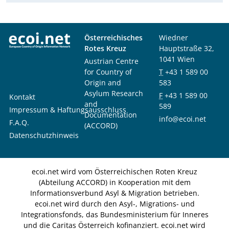
Österreichisches
Wiedner
Rotes Kreuz
Hauptstraße 32,
1041 Wien
Austrian Centre
for Country of
T
+43 1 589 00
Origin and
583
Asylum Research
F
+43 1 589 00
Kontakt
and
589
Impressum & Haftungsausschluss
Documentation
info@ecoi.net
F.A.Q.
(ACCORD)
Datenschutzhinweis
ecoi.net wird vom Österreichischen Roten Kreuz
(Abteilung ACCORD) in Kooperation mit dem
Informationsverbund Asyl & Migration betrieben.
ecoi.net wird durch den Asyl-, Migrations- und
Integrationsfonds, das Bundesministerium für Inneres
und die Caritas Österreich kofinanziert. ecoi.net wird