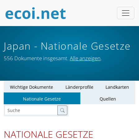
Japan
- Nationale Gesetze
556 Dokumente insgesamt.
Alle anzeigen
.
Wichtige Dokumente
Länderprofile
Landkarten
Nationale Gesetze
Quellen
NATIONALE GESETZE