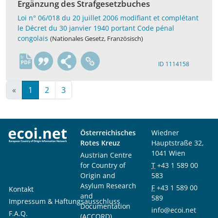
Ergänzung des Strafgesetzbuches
Loi n° 06/018 du 20 juillet 2006 modifiant et complétant
le Décret du 30 janvier 1940 portant Code pénal
congolais
(Nationales Gesetz, Französisch)
fr
ID 1114158
«
1
2
3
Österreichisches
Wiedner
Rotes Kreuz
Hauptstraße 32,
1041 Wien
Austrian Centre
for Country of
T
+43 1 589 00
Origin and
583
Asylum Research
F
+43 1 589 00
Kontakt
and
589
Impressum & Haftungsausschluss
Documentation
info@ecoi.net
F.A.Q.
(ACCORD)