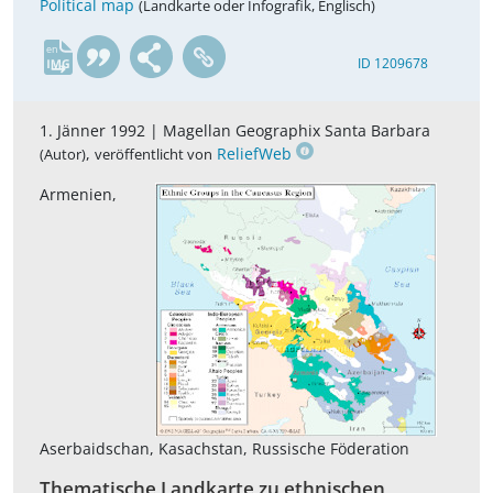
Political map
(Landkarte oder Infografik, Englisch)
en
ID 1209678
1. Jänner 1992 |
Magellan Geographix Santa Barbara
,
ReliefWeb
(Autor)
veröffentlicht von
Armenien,
Aserbaidschan, Kasachstan, Russische Föderation
Thematische Landkarte zu ethnischen