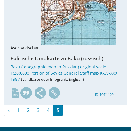
Aserbaidschan
Politische Landkarte zu Baku (russisch)
Baku (topographic map in Russian) original scale
1:200,000 Portion of Soviet General Staff map K-39-XXXII
1987
(Landkarte oder Infografik, Englisch)
en
ID 1074409
«
1
2
3
4
5