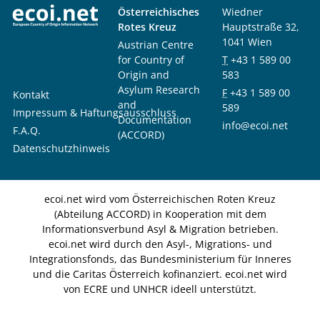
Österreichisches
Wiedner
Rotes Kreuz
Hauptstraße 32,
1041 Wien
Austrian Centre
for Country of
T
+43 1 589 00
Origin and
583
Asylum Research
F
+43 1 589 00
Kontakt
and
589
Impressum & Haftungsausschluss
Documentation
info@ecoi.net
F.A.Q.
(ACCORD)
Datenschutzhinweis
ecoi.net wird vom Österreichischen Roten Kreuz
(Abteilung ACCORD) in Kooperation mit dem
Informationsverbund Asyl & Migration betrieben.
ecoi.net wird durch den Asyl-, Migrations- und
Integrationsfonds, das Bundesministerium für Inneres
und die Caritas Österreich kofinanziert. ecoi.net wird
von ECRE und UNHCR ideell unterstützt.