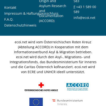
Origin and
583
Asylum Research
F
+43 1 589 00
Kontakt
and
589
Impressum & Haftungsausschluss
Documentation
info@ecoi.net
F.A.Q.
(ACCORD)
Datenschutzhinweis
ecoi.net wird vom Österreichischen Roten Kreuz
(Abteilung ACCORD) in Kooperation mit dem
Informationsverbund Asyl & Migration betrieben.
ecoi.net wird durch den Asyl-, Migrations- und
Integrationsfonds, das Bundesministerium für Inneres
und die Caritas Österreich kofinanziert. ecoi.net wird
von ECRE und UNHCR ideell unterstützt.