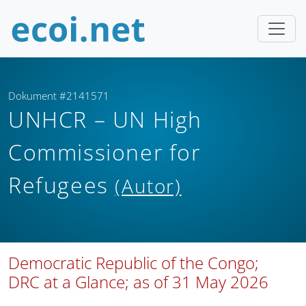
Dokument #2141571
UNHCR – UN High
Commissioner for
Refugees
(Autor)
Democratic Republic of the Congo;
DRC at a Glance; as of 31 May 2026