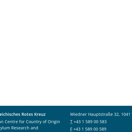
eichisches Rotes Kreuz
Wiedner Hauptstraße 32, 1041
an Centre for Country of Origin
T
+43 1 589 00 583
sylum Research and
F
+43 1 589 00 589