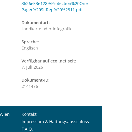
3626e53e1289/Protection%20One-
Pager%20SitRep%20%2311.pdf
Dokumentart:
Landkarte oder Infografik
Sprache:
Englisch
Verfügbar auf ecoi.net seit:
7. Juli 2026
Dokument-ID:
2141476
 Wien
Kontakt
Impressum & Haftungsausschluss
F.A.Q.