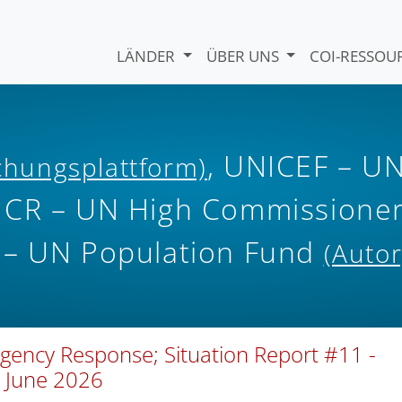
LÄNDER
ÜBER UNS
COI-RESSO
, UNICEF – U
ichungsplattform)
HCR – UN High Commissione
 – UN Population Fund
(Autor
ency Response; Situation Report #11 -
7 June 2026