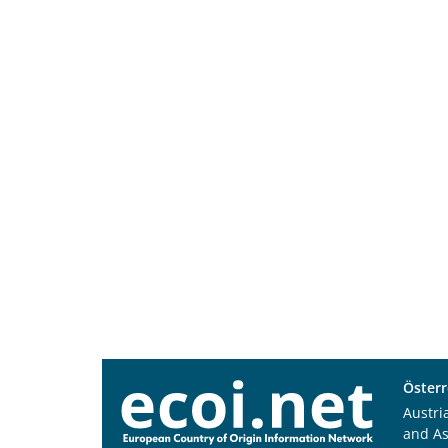
Österr
Austri
and A