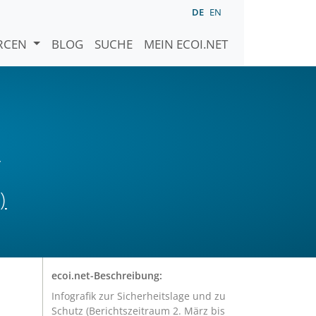
DE
EN
URCEN
BLOG
SUCHE
MEIN ECOI.NET
N
r
)
ecoi.net-Beschreibung:
Infografik zur Sicherheitslage und zu
Schutz (Berichtszeitraum 2. März bis