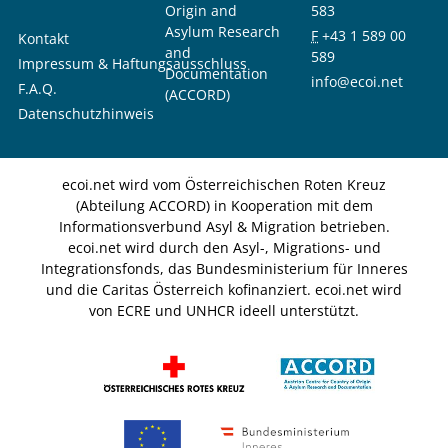
Origin and
583
Asylum Research
F
+43 1 589 00
Kontakt
and
589
Impressum & Haftungsausschluss
Documentation
info@ecoi.net
F.A.Q.
(ACCORD)
Datenschutzhinweis
ecoi.net wird vom Österreichischen Roten Kreuz
(Abteilung ACCORD) in Kooperation mit dem
Informationsverbund Asyl & Migration betrieben.
ecoi.net wird durch den Asyl-, Migrations- und
Integrationsfonds, das Bundesministerium für Inneres
und die Caritas Österreich kofinanziert. ecoi.net wird
von ECRE und UNHCR ideell unterstützt.