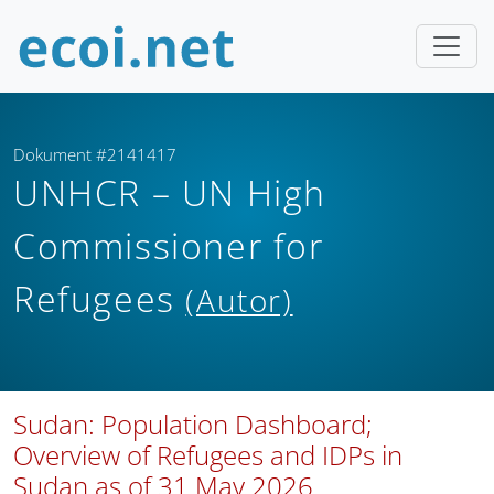
Dokument #2141417
UNHCR – UN High
Commissioner for
Refugees
(Autor)
Sudan: Population Dashboard;
Overview of Refugees and IDPs in
Sudan as of 31 May 2026