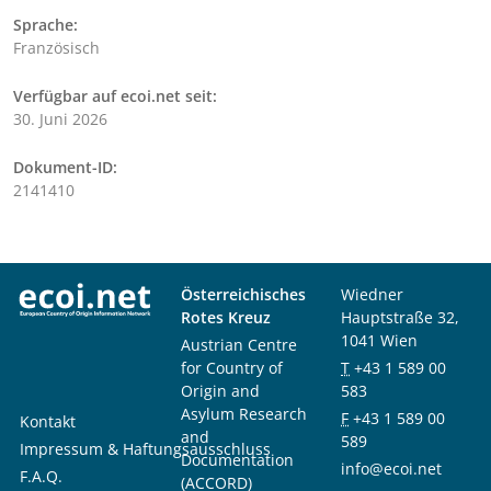
Sprache:
Französisch
Verfügbar auf ecoi.net seit:
30. Juni 2026
Dokument-ID:
2141410
Österreichisches
Wiedner
Rotes Kreuz
Hauptstraße 32,
1041 Wien
Austrian Centre
for Country of
T
+43 1 589 00
Origin and
583
Asylum Research
F
+43 1 589 00
Kontakt
and
589
Impressum & Haftungsausschluss
Documentation
info@ecoi.net
F.A.Q.
(ACCORD)