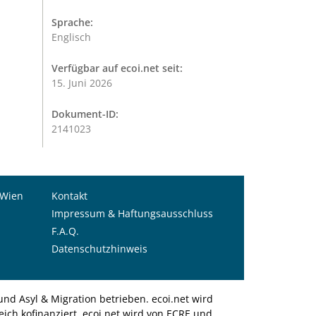
Sprache:
Englisch
Verfügbar auf ecoi.net seit:
15. Juni 2026
Dokument-ID:
2141023
 Wien
Kontakt
Impressum & Haftungsausschluss
F.A.Q.
Datenschutzhinweis
nd Asyl & Migration betrieben. ecoi.net wird
ich kofinanziert. ecoi.net wird von ECRE und