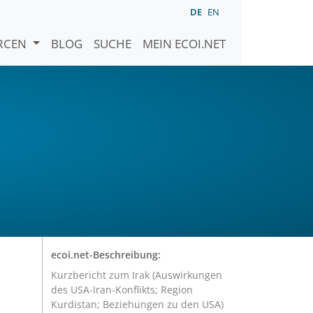
DE
EN
URCEN
BLOG
SUCHE
MEIN ECOI.NET
ecoi.net-Beschreibung:
Kurzbericht zum Irak (Auswirkungen
des USA-Iran-Konflikts; Region
Kurdistan; Beziehungen zu den USA)