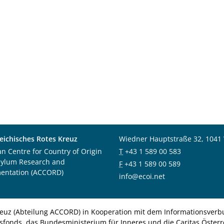
eichisches Rotes Kreuz
Wiedner Hauptstraße 32, 1041
an Centre for Country of Origin
T
+43 1 589 00 583
sylum Research and
F
+43 1 589 00 589
entation (ACCORD)
info@ecoi.net
euz (Abteilung ACCORD) in Kooperation mit dem Informationsverbu
nsfonds, das Bundesministerium für Inneres und die Caritas Österre