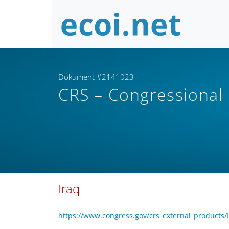
Dokument #2141023
CRS – Congressional
Iraq
https://www.congress.gov/crs_external_products/