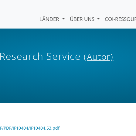
LÄNDER
ÜBER UNS
COI-RESSO
 Research Service
(Autor)
IF/PDF/IF10404/IF10404.53.pdf