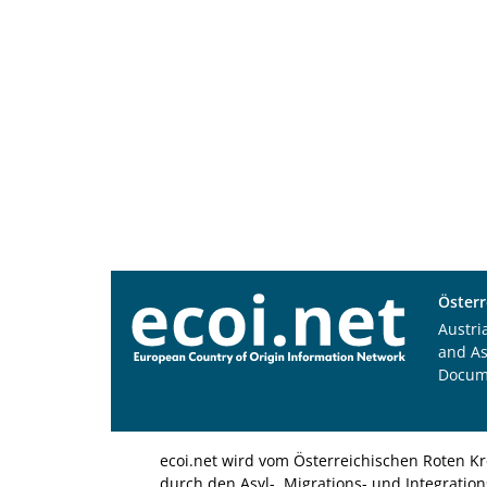
Österr
Austri
and A
Docum
ecoi.net wird vom Österreichischen Roten Kr
durch den Asyl-, Migrations- und Integratio