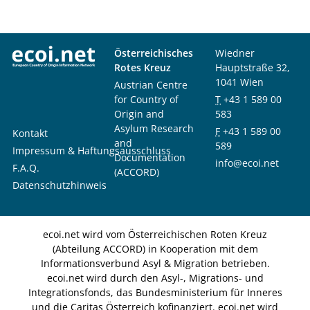
Österreichisches
Wiedner
Rotes Kreuz
Hauptstraße 32,
1041 Wien
Austrian Centre
for Country of
T
+43 1 589 00
Origin and
583
Asylum Research
F
+43 1 589 00
Kontakt
and
589
Impressum & Haftungsausschluss
Documentation
info@ecoi.net
F.A.Q.
(ACCORD)
Datenschutzhinweis
ecoi.net wird vom Österreichischen Roten Kreuz
(Abteilung ACCORD) in Kooperation mit dem
Informationsverbund Asyl & Migration betrieben.
ecoi.net wird durch den Asyl-, Migrations- und
Integrationsfonds, das Bundesministerium für Inneres
und die Caritas Österreich kofinanziert. ecoi.net wird