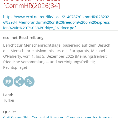
[CommHR(2026)34]
https://www.ecoi.net/en/file/local/2140787/CommHR%28202
6%2934_Memorandum%20on%20freedom%20of%20express
ion%20in%20T%C3%BCrkiye_EN.docx.pdf
ecoi.net-Beschreibung:
Bericht zur Menschenrechtslage, basierend auf dem Besuch
des Menschenrechtskommissars des Europarats, Michael
O'Flaherty, vom 1. bis 5. Dezember 2025 (Meinungsfreiheit;
friedliche Versammlungs- und Vereinigungsfreiheit;
Rechtspflege)
Land:
Türkei
Quelle:
CoE-CommDH – Council of Europe - Commissioner for Human