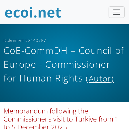
Dokument #2140787
CoE-CommDH – Council of
Europe - Commissioner
for Human Rights
(Autor)
Memorandum following the
Commissioner’s visit to Türkiye from 1
to 5 December 2025