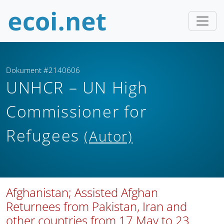
Dokument #2140606
UNHCR – UN High
Commissioner for
Refugees
(Autor)
Afghanistan; Assisted Afghan
Returnees from Pakistan, Iran and
other countries from 17 May to 23