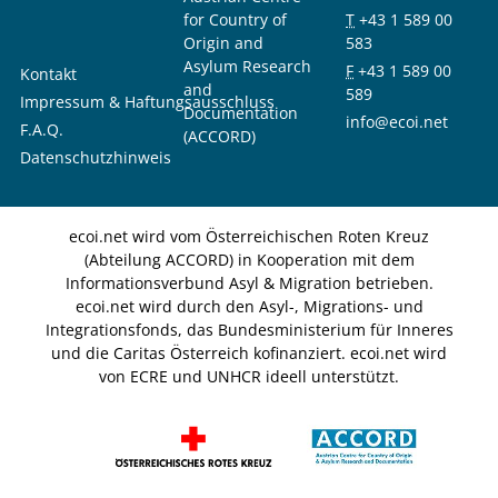
for Country of
T
+43 1 589 00
Origin and
583
Asylum Research
F
+43 1 589 00
Kontakt
and
589
Impressum & Haftungsausschluss
Documentation
info@ecoi.net
F.A.Q.
(ACCORD)
Datenschutzhinweis
ecoi.net wird vom Österreichischen Roten Kreuz
(Abteilung ACCORD) in Kooperation mit dem
Informationsverbund Asyl & Migration betrieben.
ecoi.net wird durch den Asyl-, Migrations- und
Integrationsfonds, das Bundesministerium für Inneres
und die Caritas Österreich kofinanziert. ecoi.net wird
von ECRE und UNHCR ideell unterstützt.