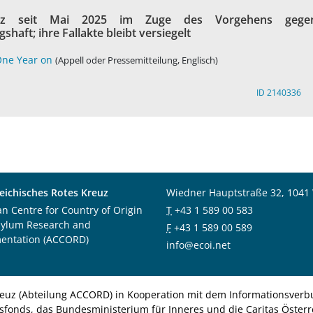
López seit Mai 2025 im Zuge des Vorgehens gege
haft; ihre Fallakte bleibt versiegelt
 One Year on
(Appell oder Pressemitteilung, Englisch)
ID 2140336
eichisches Rotes Kreuz
Wiedner Hauptstraße 32, 1041
an Centre for Country of Origin
T
+43 1 589 00 583
sylum Research and
F
+43 1 589 00 589
entation (ACCORD)
info@ecoi.net
euz (Abteilung ACCORD) in Kooperation mit dem Informationsverbu
nsfonds, das Bundesministerium für Inneres und die Caritas Österre