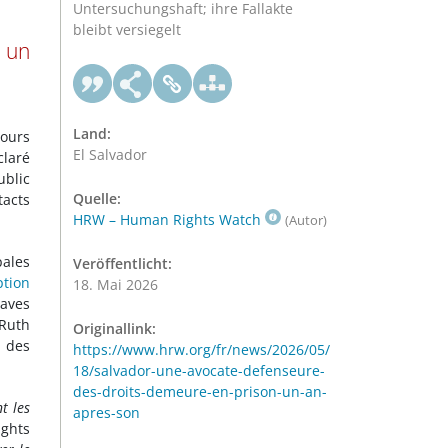
Untersuchungshaft; ihre Fallakte
bleibt versiegelt
r un
Land:
jours
El Salvador
claré
ublic
Quelle:
tacts
HRW – Human Rights Watch
(Autor)
pales
Veröffentlicht:
ption
18. Mai 2026
aves
 Ruth
Originallink:
t des
https://www.hrw.org/fr/news/2026/05/
18/salvador-une-avocate-defenseure-
des-droits-demeure-en-prison-un-an-
t les
apres-son
ights