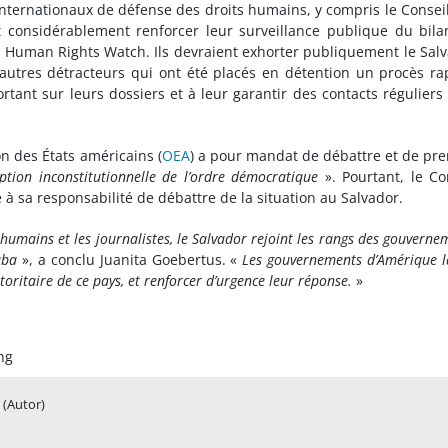
nternationaux de défense des droits humains, y compris le Consei
 considérablement renforcer leur surveillance publique du bil
é Human Rights Watch. Ils devraient exhorter publiquement le Sal
autres détracteurs qui ont été placés en détention un procès ra
portant sur leurs dossiers et à leur garantir des contacts réguliers
on des États américains (
OEA
) a pour mandat de débattre et de pr
uption inconstitutionnelle de l’ordre démocratique
». Pourtant, le Co
 sa responsabilité de débattre de la situation au Salvador.
 humains et les journalistes, le Salvador rejoint les rangs des gouverne
uba
», a conclu Juanita Goebertus. «
Les gouvernements d’Amérique l
oritaire de ce pays, et renforcer d’urgence leur réponse.
»
ng
(Autor)