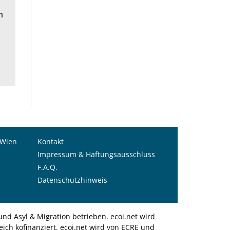
n
 Wien
Kontakt
Impressum & Haftungsausschluss
F.A.Q.
Datenschutzhinweis
nd Asyl & Migration betrieben. ecoi.net wird
ich kofinanziert. ecoi.net wird von ECRE und