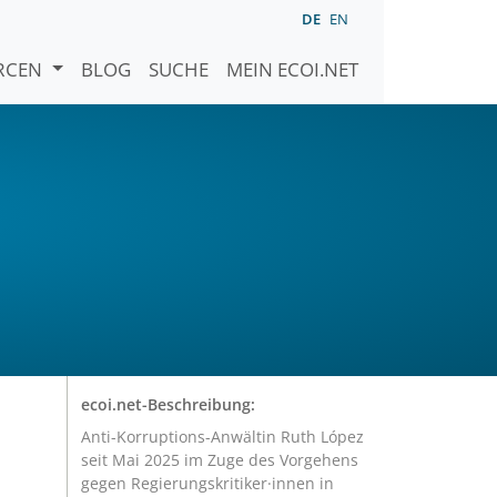
DE
EN
URCEN
BLOG
SUCHE
MEIN ECOI.NET
ecoi.net-Beschreibung:
Anti-Korruptions-Anwältin Ruth López
seit Mai 2025 im Zuge des Vorgehens
gegen Regierungskritiker·innen in