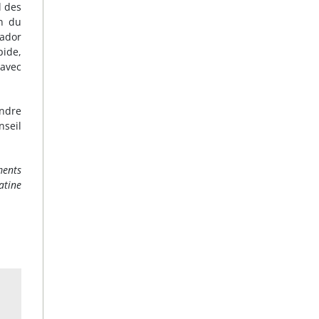
l des
an du
vador
pide,
 avec
endre
nseil
ments
atine