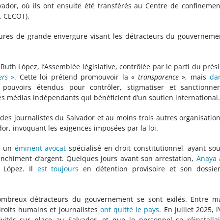
vador, où ils ont ensuite été transférés au Centre de confineme
, CECOT).
sures de grande envergure visant les détracteurs du gouverneme
Ruth López, l’Assemblée législative, contrôlée par le parti du prés
ers
»
. Cette loi prétend promouvoir la «
transparence
», mais
da
ouvoirs étendus pour contrôler, stigmatiser et sanctionner
es médias indépendants qui bénéficient d’un soutien international.
n des journalistes du Salvador et au moins trois autres organisatio
dor, invoquant les exigences imposées par la loi.
, un
éminent avocat
spécialisé en droit constitutionnel, ayant so
nchiment d’argent. Quelques jours avant son arrestation,
Anaya 
h López. Il
est toujours
en détention provisoire et son dossier
nombreux détracteurs du gouvernement se sont exilés. Entre m
roits humains et journalistes
ont quitté le pays
. En juillet 2025, 
vités sur place au Salvador, et que le personnel se réinstalla