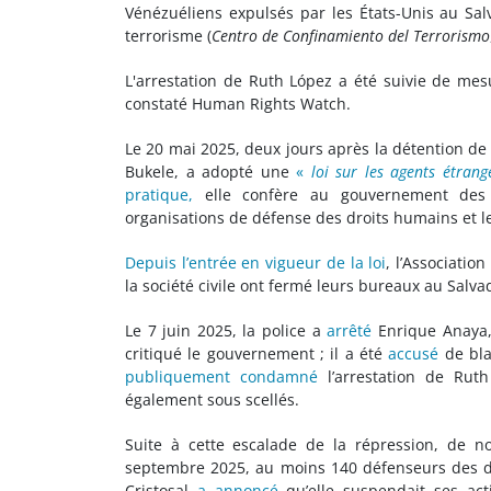
Vénézuéliens expulsés par les États-Unis au Sal
terrorisme (
Centro de Confinamiento del Terrorismo
L'arrestation de Ruth López a été suivie de me
constaté Human Rights Watch.
Le 20 mai 2025, deux jours après la détention de 
Bukele, a adopté une
«
loi sur les agents étrang
pratique,
elle confère au gouvernement des p
organisations de défense des droits humains et l
Depuis l’entrée en vigueur de la loi
, l’Associatio
la société civile ont fermé leurs bureaux au Salva
Le 7 juin 2025, la police a
arrêté
Enrique Anaya
critiqué le gouvernement ; il a été
accusé
de bla
publiquement condamné
l’arrestation de Rut
également sous scellés.
Suite à cette escalade de la répression, de 
septembre 2025, au moins 140 défenseurs des d
Cristosal
a annoncé
qu’elle suspendait ses acti