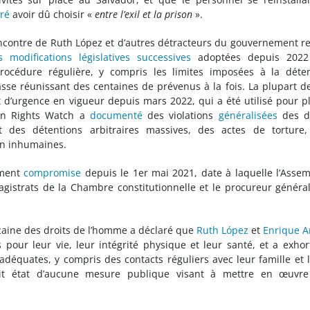
aré
avoir dû choisir «
entre l’exil et la prison
».
l’encontre de Ruth López et d’autres détracteurs du gouvernement re
s modifications législatives successives
adoptées depuis 2022
rocédure régulière, y compris les limites imposées à la déte
sse réunissant des centaines de prévenus à la fois. La plupart d
 d’urgence en vigueur depuis mars 2022, qui a été utilisé pour p
an Rights Watch a
documenté
des violations
généralisées
des dr
 des détentions arbitraires massives, des actes de torture,
ion inhumaines.
ement
compromise
depuis le 1er mai 2021, date à laquelle l’Asse
agistrats de la Chambre constitutionnelle et le procureur général
aine des droits de l’homme a déclaré que
Ruth López
et
Enrique A
pour leur vie, leur intégrité physique et leur santé, et a exhor
adéquates, y compris des contacts réguliers avec leur famille et 
fait état d’aucune mesure publique visant à mettre en œuvre