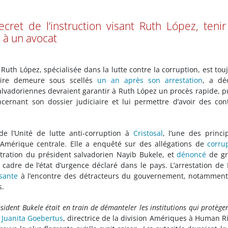
ecret de l’instruction visant Ruth López, teni
s à un avocat
Ruth López, spécialisée dans la lutte contre la corruption, est tou
iaire demeure sous scellés
un an après son arrestation
, a dé
lvadoriennes devraient garantir à Ruth López un procès rapide, p
oncernant son dossier judiciaire et lui permettre d’avoir des con
de l’Unité de lutte anti-corruption à
Cristosal
, l’une des princi
’Amérique centrale. Elle a enquêté sur des allégations de
corru
tration du président salvadorien Nayib Bukele, et
dénoncé
de gr
cadre de l’état d’urgence déclaré dans le pays. L’arrestation de
ssante
à l’encontre des détracteurs du gouvernement, notammen
s.
ident Bukele était en train de démanteler les institutions qui protègen
é
Juanita Goebertus
, directrice de la division Amériques à Human R