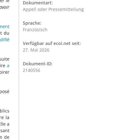
er le
Dokumentart:
avoir
Appell oder Pressemitteilung
Sprache:
ment
Französisch
at du
difié
Verfügbar auf ecoi.net seit:
27. Mai 2026
suite
Dokument-ID:
aire
a
2140556
pirer
posé
blics
e la
lle a
sant
m de