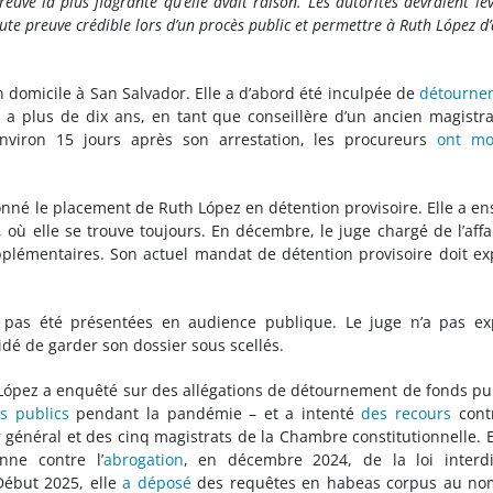
ve la plus flagrante qu’elle avait raison. Les autorités devraient lev
oute preuve crédible lors d’un procès public et permettre à Ruth López d’
 domicile à San Salvador. Elle a d’abord été inculpée de
détourne
y a plus de dix ans, en tant que conseillère d’un ancien magistr
Environ 15 jours après son arrestation, les procureurs
ont mo
onné le placement de Ruth López en détention provisoire. Elle a en
, où elle se trouve toujours. En décembre, le juge chargé de l’aff
pplémentaires. Son actuel mandat de détention provisoire doit ex
 pas été présentées en audience publique. Le juge n’a pas ex
idé de garder son dossier sous scellés.
h López a enquêté sur des allégations de détournement de fonds pu
s publics
pendant la pandémie – et a intenté
des recours
contr
général et des cinq magistrats de la Chambre constitutionnelle. E
ne contre l’
abrogation
, en décembre 2024, de la loi interdi
Début 2025, elle
a déposé
des requêtes en habeas corpus au no