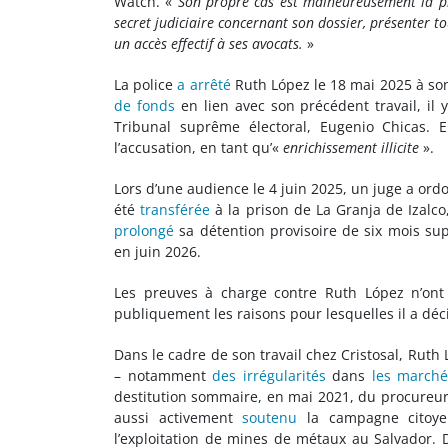
Watch. «
Son propre cas est malheureusement la preu
secret judiciaire concernant son dossier, présenter t
un accès effectif à ses avocats.
»
La police
a arrêté
Ruth López le 18 mai 2025 à son
de fonds
en lien avec son précédent travail, il 
Tribunal suprême électoral, Eugenio Chicas. 
l’accusation, en tant qu’«
enrichissement illicite
».
Lors d’une audience le 4 juin 2025, un juge a ord
été
transférée
à la prison de La Granja de Izalco
prolongé
sa détention provisoire de six mois su
en juin 2026.
Les preuves à charge contre Ruth López n’ont
publiquement les raisons pour lesquelles il a déc
Dans le cadre de son travail chez Cristosal, Rut
– notamment
des irrégularités
dans
les marché
destitution sommaire, en mai 2021, du procureur 
aussi activement
soutenu
la campagne citoyen
l’exploitation de mines de métaux au Salvador. 