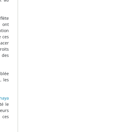
flète
 ont
ntion
e ces
lacer
oits
 des
mblée
, les
naya
té le
leurs
 ces