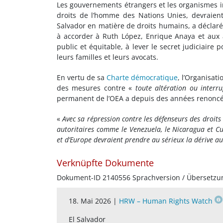
Les gouvernements étrangers et les organismes i
droits de l’homme des Nations Unies, devraient
Salvador en matière de droits humains, a déclar
à accorder à Ruth López, Enrique Anaya et aux 
public et équitable, à lever le secret judiciaire 
leurs familles et leurs avocats.
En vertu de sa
Charte démocratique
, l’Organisati
des mesures contre «
toute altération ou interr
permanent de l’OEA a depuis des années renoncé à
«
Avec sa répression contre les défenseurs des droits
autoritaires comme le Venezuela, le Nicaragua et C
et d’Europe devraient prendre au sérieux la dérive aut
Verknüpfte Dokumente
Dokument-ID 2140556 Sprachversion / Übersetzu
18. Mai 2026 |
HRW – Human Rights Watch
El Salvador