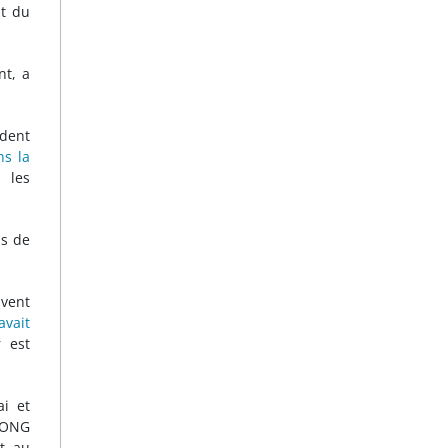
nt du
nt, a
ident
ns la
 les
ns de
uvent
avait
 est
ai et
l’ONG
it au