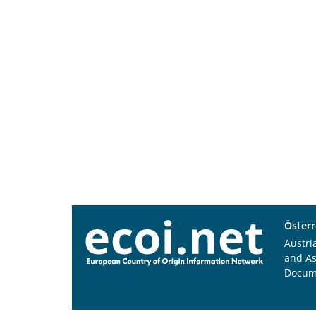
Österr
Austri
and A
Docum