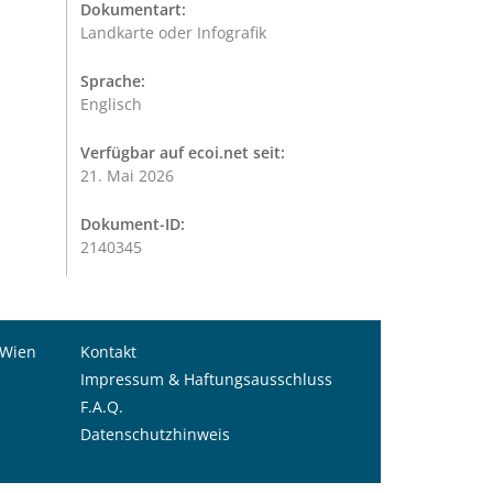
Dokumentart:
Landkarte oder Infografik
Sprache:
Englisch
Verfügbar auf ecoi.net seit:
21. Mai 2026
Dokument-ID:
2140345
 Wien
Kontakt
Impressum & Haftungsausschluss
F.A.Q.
Datenschutzhinweis