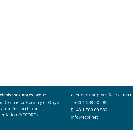
eichisches Rotes Kreuz
Wiedner Hauptstraße 32, 1041
an Centre for Country of Origin
T
+43 1 589 00 583
sylum Research and
F
+43 1 589 00 589
entation (ACCORD)
info@ecoi.net