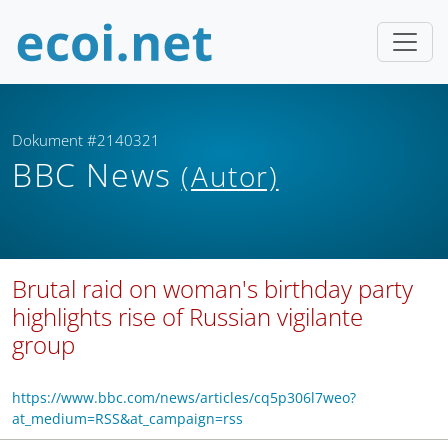
Dokument #2140321
BBC News
(Autor)
Brutal raid on woman's birthday party
highlights rise of Russian vigilante
group
https://www.bbc.com/news/articles/cq5p306l7weo?
at_medium=RSS&at_campaign=rss