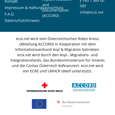
F
+43 1 589 00
Kontakt
and
589
Impressum & Haftungsausschluss
Documentation
info@ecoi.net
F.A.Q.
(ACCORD)
Datenschutzhinweis
ecoi.net wird vom Österreichischen Roten Kreuz
(Abteilung ACCORD) in Kooperation mit dem
Informationsverbund Asyl & Migration betrieben.
ecoi.net wird durch den Asyl-, Migrations- und
Integrationsfonds, das Bundesministerium für Inneres
und die Caritas Österreich kofinanziert. ecoi.net wird
von ECRE und UNHCR ideell unterstützt.