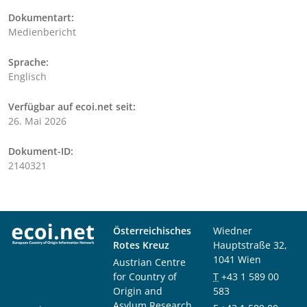
Dokumentart:
Medienbericht
Sprache:
Englisch
Verfügbar auf ecoi.net seit:
26. Mai 2026
Dokument-ID:
2140321
Österreichisches
Wiedner
Rotes Kreuz
Hauptstraße 32,
1041 Wien
Austrian Centre
for Country of
T
+43 1 589 00
Origin and
583
Asylum Research