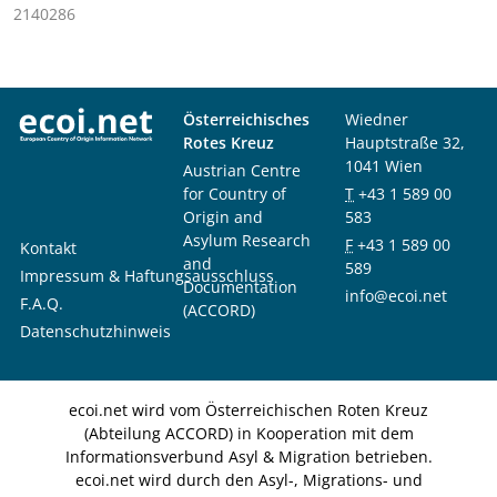
2140286
Österreichisches
Wiedner
Rotes Kreuz
Hauptstraße 32,
1041 Wien
Austrian Centre
for Country of
T
+43 1 589 00
Origin and
583
Asylum Research
F
+43 1 589 00
Kontakt
and
589
Impressum & Haftungsausschluss
Documentation
info@ecoi.net
F.A.Q.
(ACCORD)
Datenschutzhinweis
ecoi.net wird vom Österreichischen Roten Kreuz
(Abteilung ACCORD) in Kooperation mit dem
Informationsverbund Asyl & Migration betrieben.
ecoi.net wird durch den Asyl-, Migrations- und