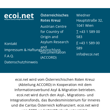
Österreichisches
Wiedner
Rotes Kreuz
Hauptstraße 32,
1041 Wien
Austrian Centre
for Country of
T
+43 1 589 00
Origin and
583
Asylum Research
F
+43 1 589 00
Kontakt
and
589
Impressum & Haftungsausschluss
Documentation
info@ecoi.net
F.A.Q.
(ACCORD)
Datenschutzhinweis
ecoi.net wird vom Österreichischen Roten Kreuz
(Abteilung ACCORD) in Kooperation mit dem
Informationsverbund Asyl & Migration betrieben.
ecoi.net wird durch den Asyl-, Migrations- und
Integrationsfonds, das Bundesministerium für Inneres
und die Caritas Österreich kofinanziert. ecoi.net wird