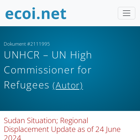
Dokument #2111995
UNHCR – UN High
Commissioner for
Refugees
(Autor)
Sudan Situation; Regional
Displacement Update as of 24 June
2024