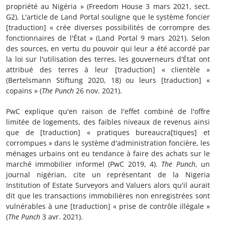
propriété au Nigéria » (Freedom House 3 mars 2021, sect.
G2). L'article de Land Portal souligne que le système foncier
[traduction] « crée diverses possibilités de corrompre des
fonctionnaires de l'État » (Land Portal 9 mars 2021). Selon
des sources, en vertu du pouvoir qui leur a été accordé par
la loi sur l'utilisation des terres, les gouverneurs d'État ont
attribué des terres à leur [traduction] « clientèle »
(Bertelsmann Stiftung 2020, 18) ou leurs [traduction] «
copains » (
The Punch
26 nov. 2021).
PwC explique qu'en raison de l'effet combiné de l'offre
limitée de logements, des faibles niveaux de revenus ainsi
que de [traduction] « pratiques bureaucra[tiques] et
corrompues » dans le système d'administration foncière, les
ménages urbains ont eu tendance à faire des achats sur le
marché immobilier informel (PwC 2019, 4).
The Punch
, un
journal nigérian, cite un représentant de la Nigeria
Institution of Estate Surveyors and Valuers alors qu'il aurait
dit que les transactions immobilières non enregistrées sont
vulnérables à une [traduction] « prise de contrôle illégale »
(
The Punch
3 avr. 2021).