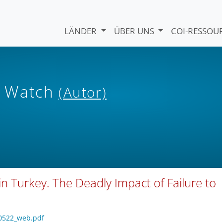
LÄNDER
ÜBER UNS
COI-RESSO
s Watch
(Autor)
n Turkey. The Deadly Impact of Failure to
y0522_web.pdf