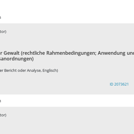
n
tor)
cher Gewalt (rechtliche Rahmenbedingungen; Anwendung un
nsanordnungen)
ler Bericht oder Analyse, Englisch)
ID 2073621
n
tor)