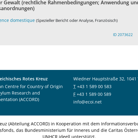
cher Gewalt (rechtliche Rahmenbedingungen; Anwendung un
nsanordnungen)
olence domestique
(Spezieller Bericht oder Analyse, Französisch)
ID 2073622
eichisches Rotes Kreuz
Wiedner Hauptstraße 32, 1041
an Centre for Country of Origin
T
+43 1 589 00 583
sylum Research and
F
+43 1 589 00 589
entation (ACCORD)
info@ecoi.net
euz (Abteilung ACCORD) in Kooperation mit dem Informationsverbu
nsfonds, das Bundesministerium für Inneres und die Caritas Österre
UNHCR ideell unterstützt.