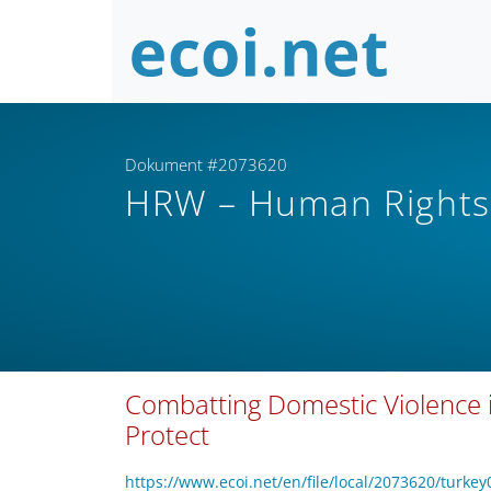
Dokument #2073620
HRW – Human Right
Combatting Domestic Violence i
Protect
https://www.ecoi.net/en/file/local/2073620/turke