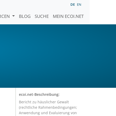
DE
EN
URCEN
BLOG
SUCHE
MEIN ECOI.NET
ecoi.net-Beschreibung:
Bericht zu häuslicher Gewalt
(rechtliche Rahmenbedingungen;
Anwendung und Evaluierung von