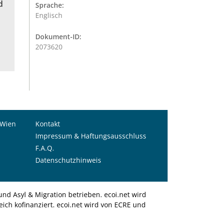
d
Sprache:
Englisch
Dokument-ID:
2073620
 Wien
Kontakt
Impressum & Haftungsausschluss
F.A.Q.
Datenschutzhinweis
nd Asyl & Migration betrieben. ecoi.net wird
ich kofinanziert. ecoi.net wird von ECRE und