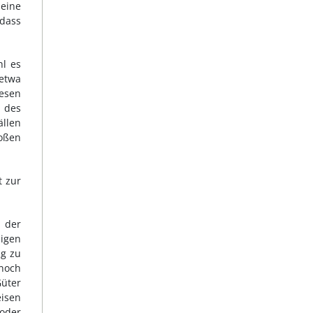
 eine
 dass
hl es
etwa
esen
 des
ällen
roßen
t zur
1 der
igen
ng zu
 noch
Güter
eisen
 oder