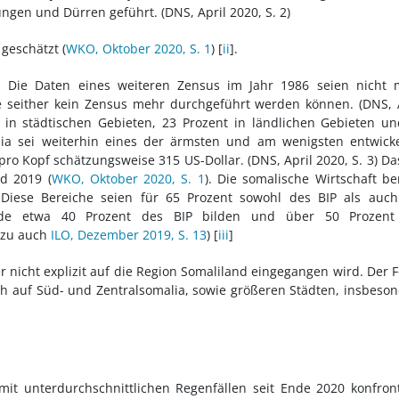
ngen und Dürren geführt. (
DNS, April 2020, S. 2
)
geschätzt (
WKO, Oktober 2020, S. 1
) [
ii
].
t. Die Daten eines weiteren Zensus im Jahr 1986 seien nicht 
be seither kein Zensus mehr durchgeführt werden können. (
DNS, 
 in städtischen Gebieten, 23 Prozent in ländlichen Gebieten u
ia sei weiterhin eines der ärmsten und am wenigsten entwicke
 pro Kopf schätzungsweise 315 US-Dollar. (
DNS, April 2020, S. 3
) Da
nd 2019 (
WKO, Oktober 2020, S. 1
). Die somalische Wirtschaft b
. Diese Bereiche seien für 65 Prozent sowohl des BIP als auc
 würde etwa 40 Prozent des BIP bilden und über 50 Prozent
azu auch
ILO, Dezember 2019, S. 13
) [
iii
]
 nicht explizit auf die Region Somaliland eingegangen wird. Der 
ch auf Süd- und Zentralsomalia, sowie größeren Städten, insbeso
 mit unterdurchschnittlichen Regenfällen seit Ende 2020 konfront