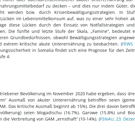
tnahrungsmittelbedarf zu decken – und dies nur indem Güter, di
cht werden bzw. durch Krisenbewältigungsstrategien. In Stuf
 Lücken im Lebensmittelkonsum auf, was zu einer sehr hohen a
age diese Lücken durch den Einsatz von Notfallstrategien und
. Die fünfte und letzte Stufe der Skala, „Famine“, bedeutet 
ren Grundbedürfnissen, obwohl Bewältigungsstrategien angewe
d extrem kritische akute Unterernährung zu beobachten. (
FEWS 
rungssicherheit in Somalia findet sich eine Prognose für den Zei
ufe 4:
triebener Bevölkerung im November 2020 habe ergeben, dass dre
hem“ Ausmaß von akuter Unterernährung betroffen seien (geme
GAM. Das kritische Ausmaß beginnt ab 15%). Die drei davon betrof
völkerung) seien Mogadischu (16.7%), Garowe (15.8%) und Bos
i die Verbreitung von GAM „ernsthaft“ (10-14%). (
FSNAU, 23. Deze