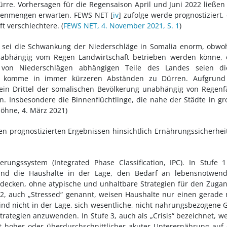
rre. Vorhersagen für die Regensaison April und Juni 2022 ließen
Regenmengen erwarten. FEWS NET [
iv
] zufolge werde prognostiziert,
t verschlechtere. (
FEWS NET, 4. November 2021, S. 1
)
e sei die Schwankung der Niederschläge in Somalia enorm, obwo
abhängig vom Regen Landwirtschaft betrieben werden könne, 
 von Niederschlägen abhängigen Teile des Landes seien di
s komme in immer kürzeren Abständen zu Dürren. Aufgrund
ein Drittel der somalischen Bevölkerung unabhängig von Regenf
n. Insbesondere die Binnenflüchtlinge, die nahe der Städte in g
Höhne, 4. März 2021)
en prognostizierten Ergebnissen hinsichtlich Ernährungssicherhei
rungssystem (Integrated Phase Classification, IPC). In Stufe 
sind die Haushalte in der Lage, den Bedarf an lebensnotwend
decken, ohne atypische und unhaltbare Strategien für den Zuga
2, auch „Stressed“ genannt, weisen Haushalte nur einen gerade
d nicht in der Lage, sich wesentliche, nicht nahrungsbezogene 
strategien anzuwenden. In Stufe 3, auch als „Crisis“ bezeichnet, w
 hoher oder überdurchschnittlicher akuter Unterernährung auf