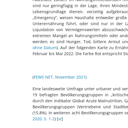
sind nur geringfügig in der Lage, ihren Mindes
Lebensgrundlage dienen, vorzeitig aufgebrau
„Emergency“, weisen Haushalte entweder große
Unterernährung führt, oder sind nur in der L
Liquidation von Vermögenswerten abzuschwächen
extremen Mangel an Nahrungsmitteln oder ande
werden; es sind Hunger, Tod, bittere Armut un
ohne Datum
). Auf der folgenden Karte zu Ernäh
Februar bis Mai 2022. Die Farbe Rot entspricht St
(
FEWS NET, November 2021
)
Eine landesweite Umfrage unter urbaner und ver
19 befragten Bevölkerungsgruppen in „kritisc
durch den Indikator Global Acute Malnutrition, 
Bevölkerungsgruppen (Vertriebene und Stadtbe
(15.8%). In weiteren acht Bevölkerungsgruppen se
2020, S. 1-2
) [
vi
]