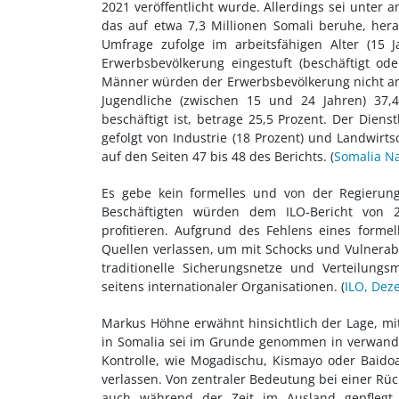
2021 veröffentlicht wurde. Allerdings sei unter
das auf etwa 7,3 Millionen Somali beruhe, her
Umfrage zufolge im arbeitsfähigen Alter (15 
Erwerbsbevölkerung eingestuft (beschäftigt ode
Männer würden der Erwerbsbevölkerung nicht ang
Jugendliche (zwischen 15 und 24 Jahren) 37,4
beschäftigt ist, betrage 25,5 Prozent. Der Dien
gefolgt von Industrie (18 Prozent) und Landwirts
auf den Seiten 47 bis 48 des Berichts. (
Somalia Nat
Es gebe kein formelles und von der Regierung
Beschäftigten würden dem ILO-Bericht von 2
profitieren. Aufgrund des Fehlens eines forme
Quellen verlassen, um mit Schocks und Vulnera
traditionelle Sicherungsnetze und Verteilu
seitens internationaler Organisationen. (
ILO, Dez
Markus Höhne erwähnt hinsichtlich der Lage, mit
in Somalia sei im Grunde genommen in verwandtsc
Kontrolle, wie Mogadischu, Kismayo oder Baidoa
verlassen. Von zentraler Bedeutung bei einer Rü
auch während der Zeit im Ausland gepflegt 