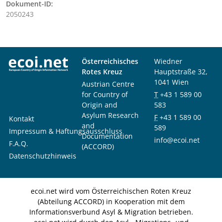
Dokument-ID:
2050243
Österreichisches
Wiedner
Rotes Kreuz
Hauptstraße 32,
1041 Wien
Austrian Centre
for Country of
T
+43 1 589 00
Origin and
583
Asylum Research
F
+43 1 589 00
Kontakt
and
589
Impressum & Haftungsausschluss
Documentation
info@ecoi.net
F.A.Q.
(ACCORD)
Datenschutzhinweis
ecoi.net wird vom Österreichischen Roten Kreuz
(Abteilung ACCORD) in Kooperation mit dem
Informationsverbund Asyl & Migration betrieben.