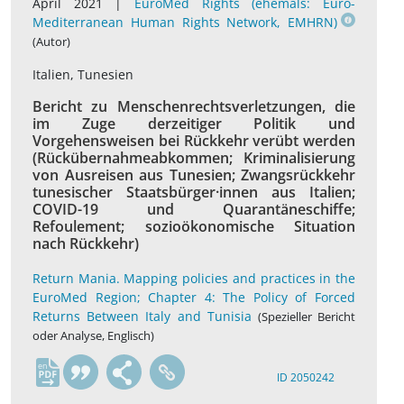
April 2021 |
EuroMed Rights (ehemals: Euro-
Mediterranean Human Rights Network, EMHRN)
(Autor)
Italien, Tunesien
Bericht zu Menschenrechtsverletzungen, die
im Zuge derzeitiger Politik und
Vorgehensweisen bei Rückkehr verübt werden
(Rückübernahmeabkommen; Kriminalisierung
von Ausreisen aus Tunesien; Zwangsrückkehr
tunesischer Staatsbürger·innen aus Italien;
COVID-19 und Quarantäneschiffe;
Refoulement; sozioökonomische Situation
nach Rückkehr)
Return Mania. Mapping policies and practices in the
EuroMed Region; Chapter 4: The Policy of Forced
Returns Between Italy and Tunisia
(Spezieller Bericht
oder Analyse, Englisch)
en
ID 2050242